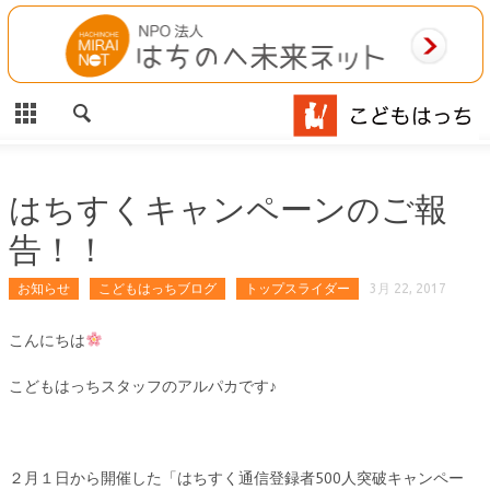
CLOSE
HOME
ご利用案内
施設案内
はちすくキャンペーンのご報
告！！
相談事業
お知らせ
こどもはっちブログ
トップスライダー
3月 22, 2017
MAP
こんにちは
お問合わせ
こどもはっちスタッフのアルパカです♪
運営団体
２月１日から開催した「はちすく通信登録者500人突破キャンペー