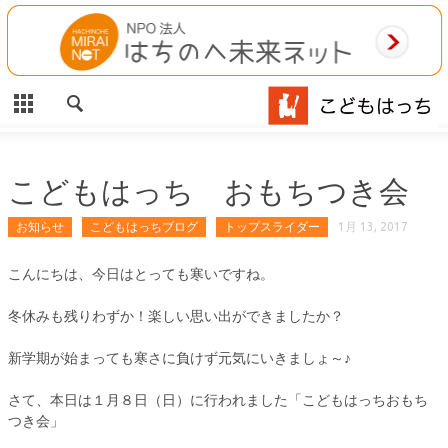
CLOSE
HOME
ご利用案内
施設案内
こどもはっち おもちつき会
相談事業
お知らせ
こどもはっちブログ
トップスライダー
1月 13, 2017
MAP
こんにちは、今日はとっても寒いですね。
冬休みも残りわずか！楽しい思い出ができましたか？
お問合わせ
新学期が始まっても寒さに負けず元気にいきましょ～♪
運営団体
さて、本日は１月８日（日）に行われました「こどもはっちおもち
つき会」