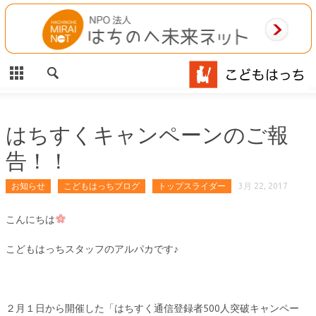
CLOSE
HOME
ご利用案内
施設案内
はちすくキャンペーンのご報
告！！
相談事業
お知らせ
こどもはっちブログ
トップスライダー
3月 22, 2017
MAP
こんにちは
お問合わせ
こどもはっちスタッフのアルパカです♪
運営団体
２月１日から開催した「はちすく通信登録者500人突破キャンペー