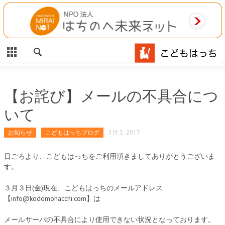
CLOSE
HOME
ご利用案内
施設案内
【お詫び】メールの不具合につ
いて
相談事業
お知らせ
こどもはっちブログ
3月 3, 2017
MAP
日ごろより、こどもはっちをご利用頂きましてありがとうございま
お問合わせ
す。
運営団体
３月３日(金)現在、こどもはっちのメールアドレス
【info@kodomohacchi.com】は
メールサーバの不具合により使用できない状況となっております。