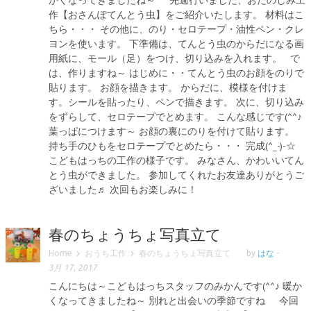
作【おさんぽてんとう虫】をご紹介いたします。 材料はこ
ちら・・・ その他に、のり・セロテープ・油性ペン・クレ
ヨンを使います。 下準備は、てんとう虫のからだになる画
用紙に、モール（足）をつけ、切り込みを入れます。 で
は、作りますね～ はじめに・・てんとう虫のお顔をのりで
貼ります。 お顔を描きます。 からだに、模様を付けま
す。シールを貼ったり、ペンで描きます。 次に、切り込み
をずらして、セロテープでとめます。 こんな感じです(^^♪
葉っぱにつけます～ お顔の裏にのりを付けて貼ります。
持ち手のひもをセロテープでとめたら・・・ 完成(^_-)-☆
こどもはっちの工作の様子です。 みなさん、かわいいてん
とう虫ができました。 参加してくれたお友達ありがとうご
ざいました♬ 次回もお楽しみに！
春のちょうちょ写真立て
Home
おうち工作
春のちょうちょ写真立て
by
はな
-
3月 17, 2017
こんにちは～こどもはっちスタッフのみかんです(^^♪ 暖か
くなってきましたね～ 別れと出会いの季節ですね 今回