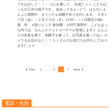
プをはがして・・・ ゴムを通して、 完成(^_-)-☆ こどもは
っちの工作の様子です。 似合ってるよ～(^^♪ はちのへえ
んぶり期間中、オリジナル烏帽子作りを行います。 ２月１
７日（金）～２月２０日（月）11:00～（１日限定20個）
場 所：４階リビング 参加費：100円 期間中、こどもはっ
ち内では、えんぶりフォトコーナーが登場します♬ えんぶ
りの衣装を着て、烏帽子を被って、お写真を撮ってね～ カ
メラをお忘れなく！！ たくさんのお友だちお待ちしており
ます(^_-)-☆
Prev
1
...
5
6
7
Next
電話・住所