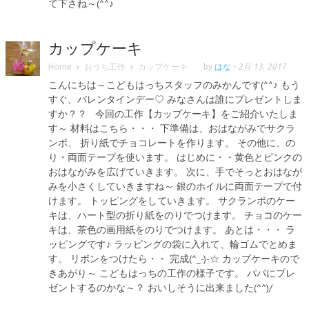
て下さね～(^^♪
カップケーキ
Home
おうち工作
カップケーキ
by
はな
-
2月 13, 2017
こんにちは～こどもはっちスタッフのみかんです(^^♪ もう
すぐ、バレンタインデー♡ みなさんは誰にプレゼントしま
すか？？ 今回の工作【カップケーキ】をご紹介いたしま
す～ 材料はこちら・・・ 下準備は、おはながみでサクラ
ンボ、 折り紙でチョコレートを作ります。 その他に、の
り・両面テープを使います。 はじめに・・黄色とピンクの
おはながみを広げていきます。 次に、手でそっとおはなが
みを小さくしていきますね～ 銀のホイルに両面テープで付
けます。 トッピングをしていきます。 サクランボのケー
キは、ハート型の折り紙をのりでつけます。 チョコのケー
キは、茶色の画用紙をのりでつけます。 あとは・・・ ラ
ッピングです♪ ラッピングの袋に入れて、輪ゴムでとめま
す。 リボンをつけたら・・ 完成(^_-)-☆ カップケーキので
きあがり～ こどもはっちの工作の様子です。 パパにプレ
ゼントするのかな～？ おいしそうに出来ました(^^)/