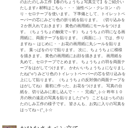
のおたのしみ工作【春のちょうちょ写真立て】をご紹介い
たします♪ 材料はこちら・・・ 油性ペン・クレヨン・の
り・セロテープを使います。 下準備として、トイレットペ
ーパーの芯にみどり色の折り紙を貼ります。 （切り込みを
２か所入れておきます） 黄色の画用紙にモールをつけま
す。（ちょうちょの触覚で～す） ちょうちょの羽になる画
用紙に、両面テープを貼ります。（両面に…） では、作り
ますね～ はじめに・・お花の画用紙に丸シールを貼りま
す。 葉っぱをのりで貼ります。 次に、ちょうちょに模様
を描きます。 黄色の画用紙にお顔を描きます。 画用紙を
丸めて、セロテープでとめます。 ちょうちょの羽を両面テ
ープをはがしてつけます。 かわいいちょうちょになりまし
たね(^o^) みどり色のトイレットペーパーの芯を切り込みを
上にして貼ります。 （ちょうちょの反対側の両面テープを
はがしてね） 最初に作った、お花をつけます。 写真の台
紙を、切り込みに差し込んで・・・ 完成(^_-)-☆ 昨年１０
月の秋の遠足の写真を貼りました(^o^) こどもはっちのお
たのしみ工作の様子です。 皆さんも、お気に入りの写真を
はってね～(^_-)-☆