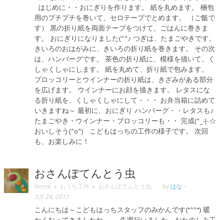
はじめに・・おにぎりを作ります。 紙を丸めます。 梱包
用のプチプチを巻いて、セロテープでとめます。 （ご飯で
す） 黒の折り紙を両面テープをつけて、ごはんに巻きま
す。 おにぎりになりました(^^♪ つぎは、たまごやきです。
きいろのおはがみに、きいろの折り紙を巻きます。 その次
は、ハンバーグです。 茶色の折り紙に、模様を描いて、く
しゃくしゃにします。 紙を丸めて、折り紙で包みます。
ブロッコリーとウインナーの折り紙は、きざみがある部分
を広げます。 ウインナーにお顔を描きます。 レタスにな
る折り紙を、くしゃくしゃにして・・・ お弁当箱に詰めて
いきますね～ 最初に、おにぎり ハンバーグ・・レタスも♪
たまごやき・ウインナー・ブロッコリーも・・ 完成(^_-)-☆
おいしそう(^o^) こどもはっちの工作の様子です。 次回
も、お楽しみに！
おさんぽてんとう虫
Home
おうち工作
おさんぽてんとう虫
by
はな
-
3月 24, 2017
こんにちは～こどもはっちスタッフのみかんです(*^^*) 暖
かくなってきましたね～ 先週行いました、おたのしみ工