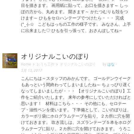
目を描きます。 画用紙に貼って、お口を描きます～ しっ
ぽの方から、丸めます。 開きます～ かたつむりも殻をつ
けます～ ひもをセロハンテープでつけたら・・・ 完成
(^_-)-☆ こどもはっちの工作の様子です。 みなさん、上手
に出来ました♡ ひもを引っ張って、おさんぽしてね～
オリジナルこいのぼり
Home
おうち工作
オリジナルこいのぼり
by
はな
-
5月 13, 2017
こんにちは～スタッフのみかんです。 ゴールデンウイーク
もあっという間終わってしまいましたね～ ちょっぴり遅く
なってしまいましたが・・・ 【オリジナルこいのぼり】工
作をご紹介いたします。 来年の参考にしていただければと
思います！ 材料はこちら・・・ その他にも、セロテー
プ・油性ペンを使います。 下準備として、こいのぼりは、
カラーポリ袋にホログラムテープを貼り、２カ所に穴を開
けておきます。 吹き流しは、スズランテープ５本をホログ
ラムテープに貼り、２カ所に穴を開けておきます。 うろこ