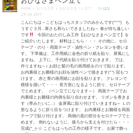
おひなさまペン立て
Home
おうち工作
おひなさまペン立て
by
はな
-
2月 24, 2017
こんにちは～こどもはっちスタッフのみかんです(*^^*) も
うすぐ３月…寒さも和らいできましたね～ 春が待ち遠しい
です
今回のおたのしみ工作【おひなさまペン立て】を
ご紹介いたします。 材料はこちら・・・ その他に、セロ
テープ・のり・両面テープ・油性ペン・クレヨンを使いま
す。 下準備は、工作用紙に金色の折り紙を貼り、屏風にし
ますね。 上下に、千代紙を貼り付けておきます。 では、
作りますね～♪ お顔と髪の毛の画用紙をのりで貼ります。
お内裏様とお雛様のお顔を油性ペンで描きます(^^) 冠もつ
けます。 赤と青の画用紙にお顔を貼ります。 クレヨンで
模様を描いて・・・ 長方形になるように折り、セロテープ
でとめます。 （ペン立てになります～） 両面テープでお
内裏様とお雛様の内側を貼り合わせます。 リボンを巻きま
す（帯みたいに…） 金屏風に貼り付けていきますね～ Ｌの
形なるように折り目をつけます。 お内裏様とお雛様を両面
テープで貼り付けます。 両側の底の部分をセロテープでと
めます。 倒れないように、後ろから支えを付けたら・・・
完成(^_-)-☆ こどもはっちの工作の様子です。 お家で飾っ