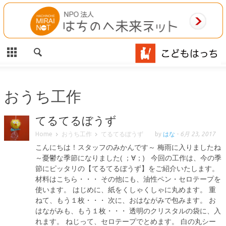
CLOSE
HOME
ご利用案内
施設案内
おうち工作
相談事業
てるてるぼうず
Home
おうち工作
てるてるぼうず
by
はな
-
6月 23, 2017
MAP
こんにちは！スタッフのみかんです～ 梅雨に入りましたね
～憂鬱な季節になりました( ；∀；) 今回の工作は、今の季
お問合わせ
節にピッタリの【てるてるぼうず】をご紹介いたします。
材料はこちら・・・ その他にも、油性ペン・セロテープを
運営団体
使います。 はじめに、紙をくしゃくしゃに丸めます。 重
ねて、もう１枚・・・ 次に、おはながみで包みます。 お
はながみも、もう１枚・・・ 透明のクリスタルの袋に、入
れます。 ねじって、セロテープでとめます。 白の丸シー