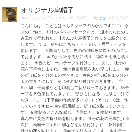
オリジナル烏帽子
Home
おうち工作
オリジナル烏帽子
by
はな
-
2月 6, 2017
こんにちは～こどもはっちスタッフのみかんです(*^^*) 今
回の工作は、１月のパパママサークルと、 週末のおたのし
み工作で行われた、【えんぶり烏帽子】作りをご紹介いた
します。 では、材料はこちら・・・ のり・両面テープを
使います。 下準備として、黒の画用紙を烏帽子の形にし
ておきます。 金の折り紙を周りに貼り、緑の画用紙も貼り
ます。 水色のビニールテープを付けます。 次に、牡丹の
花を下準備しますね。 赤の色画用紙を丸い形にします。赤
の折り紙を４分の１の大きさに、黄色の折り紙を１６分の
１の大きさにして、それぞれ貼り付けておきます。 宝
船・鯛・千両箱などを印刷して切り取っておきます。 紙テ
ープを６色束ねておきます。 顎ひもになる、毛糸もつけて
おきます。 （下準備の作業が多いです( ；∀；)） では、作
っていきますね～ 赤の画用紙に、折り紙を貼っていきま
す。 ８枚貼るとこんな感じ… 内側にも、８枚貼ります。
真ん中に黄色の折り紙を貼ります。 牡丹の花の完成(^_-)-☆
次に、烏帽子に宝船・鯛などを貼り付けます。 反対側に、
牡丹の花を貼ります。 烏帽子を組み立てます。 両面テー