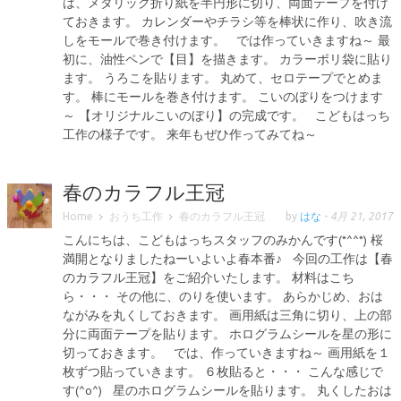
は、メタリック折り紙を半円形に切り、両面テープを付け
ておきます。 カレンダーやチラシ等を棒状に作り、吹き流
しをモールで巻き付けます。 では作っていきますね～ 最
初に、油性ペンで【目】を描きます。 カラーポリ袋に貼り
ます。 うろこを貼ります。 丸めて、セロテープでとめま
す。 棒にモールを巻き付けます。 こいのぼりをつけます
～ 【オリジナルこいのぼり】の完成です。 こどもはっち
工作の様子です。 来年もぜひ作ってみてね～
春のカラフル王冠
Home
おうち工作
春のカラフル王冠
by
はな
-
4月 21, 2017
こんにちは、こどもはっちスタッフのみかんです(*^^*) 桜
満開となりましたねーいよいよ春本番♪ 今回の工作は【春
のカラフル王冠】をご紹介いたします。 材料はこち
ら・・・ その他に、のりを使います。 あらかじめ、おは
ながみを丸くしておきます。 画用紙は三角に切り、上の部
分に両面テープを貼ります。 ホログラムシールを星の形に
切っておきます。 では、作っていきますね～ 画用紙を１
枚ずつ貼っていきます。 ６枚貼ると・・・ こんな感じで
す(^o^) 星のホログラムシールを貼ります。 丸くしたおは