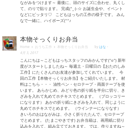
ながみをつけます～ 最後に、頭のサイズに合わせ、丸くし
て、のりで貼ります。 完成(^_-)-☆ お誕生会や、イベント
などにピッタリ♡ こどもはっちの工作の様子です。 みん
なで一緒に、ハイポーズ(^^♪
本物そっくりお弁当
Home
おうち工作
本物そっくりお弁当
by
はな
-
4月 3, 2017
こんにちは～こどもはっちスタッフのみかんです(^o^) 新年
度がスタートしましたね～ 毎週土・日曜日の【おたのしみ
工作】にたくさんのお友達が参加してくれています。 今
回の工作【本物そっくりお弁当】をご紹介いたします。 材
料はこちら・・・ 油性ペン・セロテープ・両面テープを使
います。 あらかじめ、みどり色の折り紙を半分に切り、き
ざみを入れて丸めてホチキスでとめます。 （ブロッコリー
になります） あかの折り紙にきざみを入れて、同じように
丸めてホチキスでとめます。 （ウインナーになりなす）
きいろのおはながみは、小さく折りたたんで、セロテープ
でとめます。 (たまごやきです) お弁当箱は、画用紙に切り
込みを入れて、組み立てておきます。 では、作りますね～