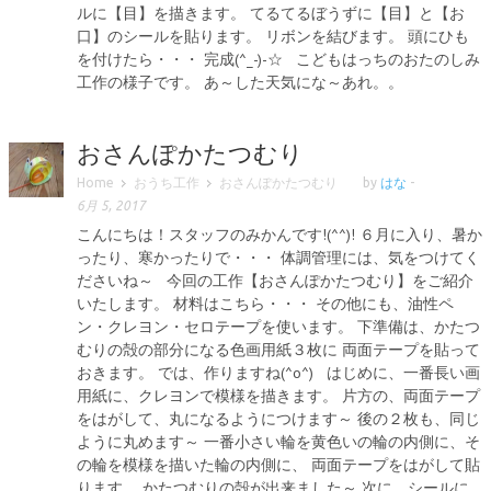
ルに【目】を描きます。 てるてるぼうずに【目】と【お
口】のシールを貼ります。 リボンを結びます。 頭にひも
を付けたら・・・ 完成(^_-)-☆ こどもはっちのおたのしみ
工作の様子です。 あ～した天気にな～あれ。。
おさんぽかたつむり
Home
おうち工作
おさんぽかたつむり
by
はな
-
6月 5, 2017
こんにちは！スタッフのみかんです!(^^)! ６月に入り、暑か
ったり、寒かったりで・・・ 体調管理には、気をつけてく
ださいね～ 今回の工作【おさんぽかたつむり】をご紹介
いたします。 材料はこちら・・・ その他にも、油性ペ
ン・クレヨン・セロテープを使います。 下準備は、かたつ
むりの殻の部分になる色画用紙３枚に 両面テープを貼って
おきます。 では、作りますね(^o^) はじめに、一番長い画
用紙に、クレヨンで模様を描きます。 片方の、両面テープ
をはがして、丸になるようにつけます～ 後の２枚も、同じ
ように丸めます～ 一番小さい輪を黄色いの輪の内側に、そ
の輪を模様を描いた輪の内側に、 両面テープをはがして貼
ります。 かたつむりの殻が出来ました～ 次に、シールに