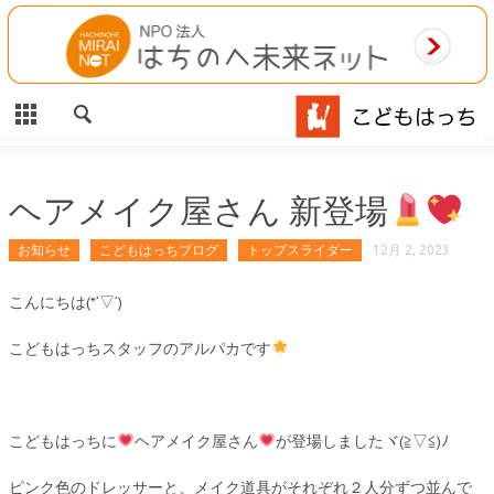
CLOSE
HOME
ご利用案内
施設案内
ヘアメイク屋さん 新登場
相談事業
お知らせ
こどもはっちブログ
トップスライダー
12月 2, 2023
MAP
こんにちは(*’▽’)
こどもはっちスタッフのアルパカです
お問合わせ
運営団体
こどもはっちに
ヘアメイク屋さん
が登場しましたヾ(≧▽≦)ﾉ
ピンク色のドレッサーと、メイク道具がそれぞれ２人分ずつ並んで