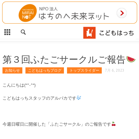
CLOSE
HOME
ご利用案内
施設案内
第３回ふたごサークルご報告
相談事業
お知らせ
こどもはっちブログ
トップスライダー
7月 6, 2023
MAP
こんにちは(*^-^*)
こどもはっちスタッフのアルパカです
お問合わせ
運営団体
今週日曜日に開催した「ふたごサークル」のご報告です