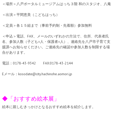
＜場所＞八戸ポータルミュージアムはっち３階 和のスタジオ、八庵
＜出演＞平間恵美（こどもはっち）
＜定員＞各１５組まで（事前予約制・先着順）参加無料
＜申込＞電話、FAX、メールのいずれかの方法で、住所、代表者氏
名、参加人数（子ども○人・保護者○人）、連絡先を八戸市子育て支
援課へお知らせください。ご連絡先の確認や参加人数を制限する場
合があります。
電話：0178-43-9342 FAX:0178-43-2144
Eメール：kosodate@city.hachinohe.aomori.jp
◆「おすすめ絵本展」
絵本に親しむきっかけとなるおすすめ絵本を紹介します。