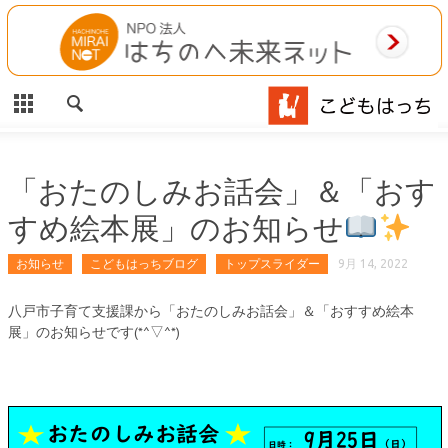
CLOSE
HOME
ご利用案内
施設案内
「おたのしみお話会」＆「おす
すめ絵本展」のお知らせ
相談事業
お知らせ
こどもはっちブログ
トップスライダー
9月 14, 2022
MAP
八戸市子育て支援課から「おたのしみお話会」＆「おすすめ絵本
お問合わせ
展」のお知らせです(*^▽^*)
運営団体