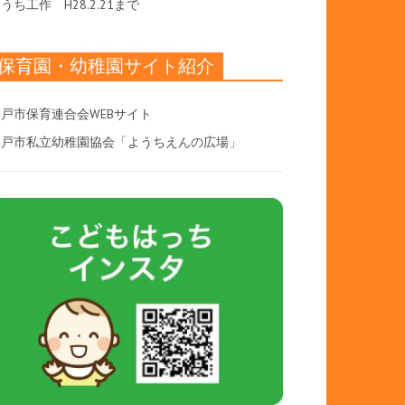
おうち工作
H28.2.21まで
保育園・幼稚園サイト紹介
戸市保育連合会WEBサイト
八戸市私立幼稚園協会「ようちえんの広場」