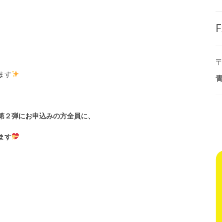
F
〒
ます
第２弾にお申込みの方全員に、
ます