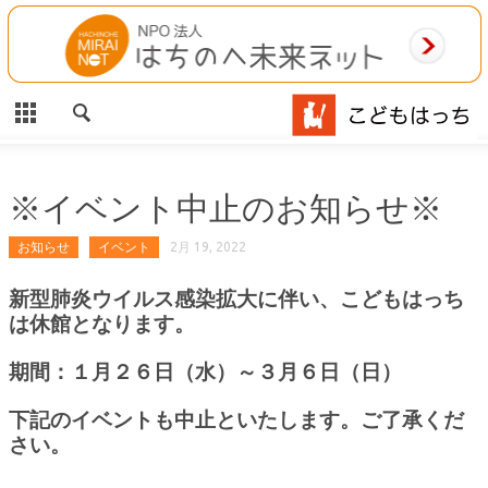
CLOSE
HOME
ご利用案内
施設案内
※イベント中止のお知らせ※
相談事業
お知らせ
イベント
2月 19, 2022
新型肺炎ウイルス感染拡大に伴い、こどもはっち
MAP
は休館となります。
お問合わせ
期間：１月２６日（水）～３
月６日（日）
運営団体
下記のイベントも中止といたします。ご了承くだ
さい。