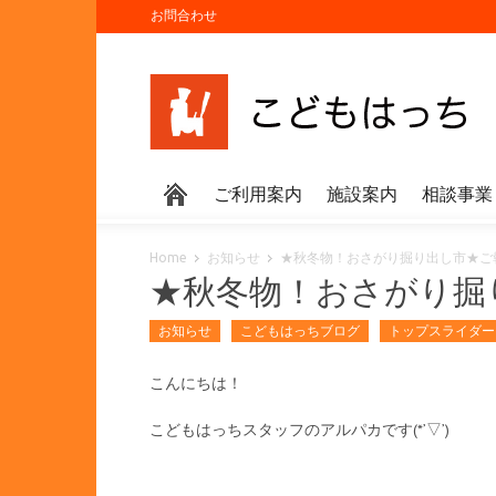
お問合わせ
ご利用案内
施設案内
相談事業
Home
お知らせ
★秋冬物！おさがり掘り出し市★ご
★秋冬物！おさがり掘
お知らせ
こどもはっちブログ
トップスライダー
こんにちは！
こどもはっちスタッフのアルパカです(*’▽’)