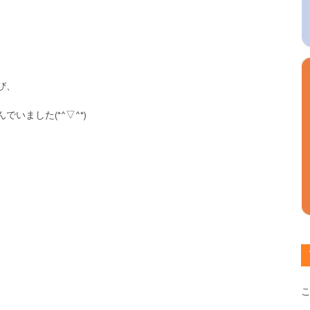
び、
ました(*^▽^*)