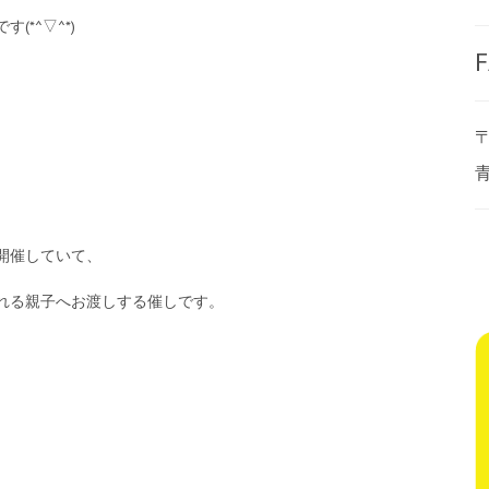
*^▽^*)
F
〒
開催していて、
れる親子へお渡しする催しです。