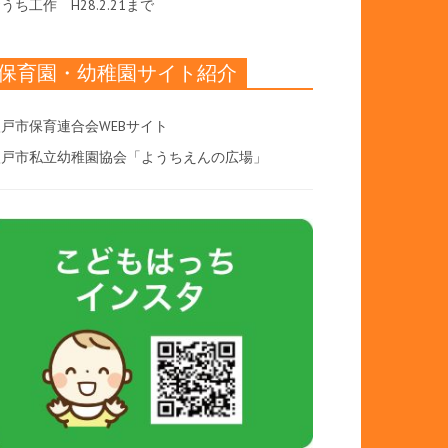
おうち工作
H28.2.21まで
保育園・幼稚園サイト紹介
戸市保育連合会WEBサイト
八戸市私立幼稚園協会「ようちえんの広場」