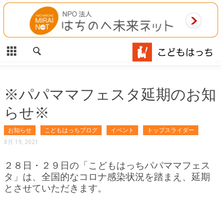
CLOSE
HOME
ご利用案内
施設案内
※パパママフェスタ延期のお知
らせ※
相談事業
お知らせ
こどもはっちブログ
イベント
トップスライダー
MAP
8月 19, 2021
お問合わせ
２８日・２９日の「こどもはっちパパママフェス
タ」は、全国的なコロナ感染状況を踏まえ、延期
運営団体
とさせていただきます。