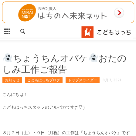
CLOSE
HOME
ご利用案内
施設案内
ちょうちんオバケ
おたの
しみ工作ご報告
相談事業
お知らせ
こどもはっちブログ
トップスライダー
8月 7, 2021
MAP
こんにちは！
お問合わせ
こどもはっちスタッフのアルパカです(*’▽’)
運営団体
８月７日（土）・９日（月祝）の工作は『ちょうちんオバケ』です