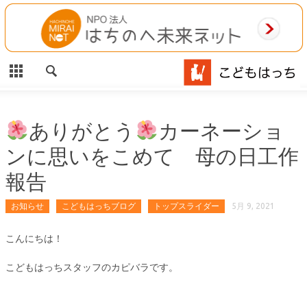
CLOSE
HOME
ご利用案内
施設案内
ありがとう
カーネーショ
ンに思いをこめて 母の日工作
相談事業
報告
MAP
お知らせ
こどもはっちブログ
トップスライダー
5月 9, 2021
お問合わせ
こんにちは！
運営団体
こどもはっちスタッフのカピバラです。