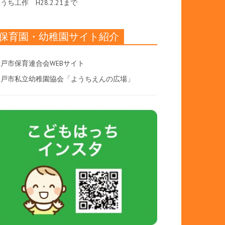
おうち工作
H28.2.21まで
保育園・幼稚園サイト紹介
戸市保育連合会WEBサイト
八戸市私立幼稚園協会「ようちえんの広場」