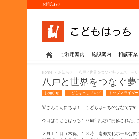
お問合わせ
ご利用案内
施設案内
相談事業
Home
お知らせ
八戸と世界をつなぐ夢フェス ～サ
八戸と世界をつなぐ夢
お知らせ
こどもはっちブログ
トップスライダー
皆さんこんにちは！ こどもはっちのはなです♥
今日はこどもはっち１０周年記念に開催された、
２月１１日（木祝）１３時 南郷文化ホールは約