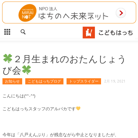
CLOSE
HOME
ご利用案内
施設案内
２月生まれのおたんじょう
び会
相談事業
お知らせ
こどもはっちブログ
トップスライダー
2月 19, 2021
MAP
こんにちは(*^-^*)
お問合わせ
こどもはっちスタッフのアルパカです
運営団体
今年は「八戸えんぶり」が残念ながら中止となりましたが、