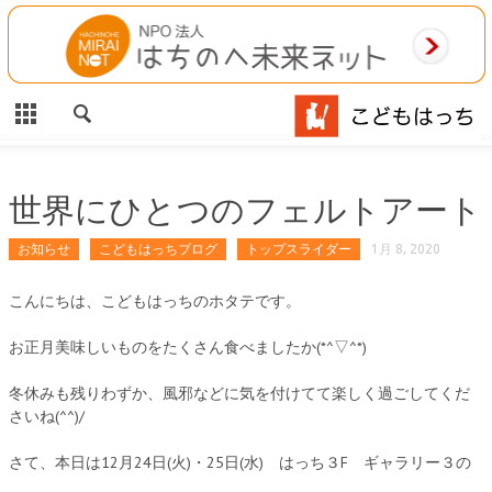
CLOSE
HOME
ご利用案内
施設案内
世界にひとつのフェルトアート
相談事業
お知らせ
こどもはっちブログ
トップスライダー
1月 8, 2020
MAP
こんにちは、こどもはっちのホタテです。
お正月美味しいものをたくさん食べましたか(*^▽^*)
お問合わせ
冬休みも残りわずか、風邪などに気を付けてて楽しく過ごしてくだ
運営団体
さいね(^^)/
さて、本日は12月24日(火)・25日(水) はっち３F ギャラリー３の