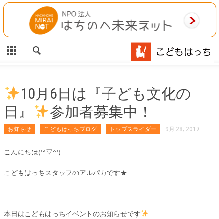
CLOSE
HOME
ご利用案内
施設案内
10月6日は『子ども文化の
日』
参加者募集中！
相談事業
お知らせ
こどもはっちブログ
トップスライダー
9月 28, 2019
MAP
こんにちは(*^▽^*)
お問合わせ
こどもはっちスタッフのアルパカです★
運営団体
本日はこどもはっちイベントのお知らせです