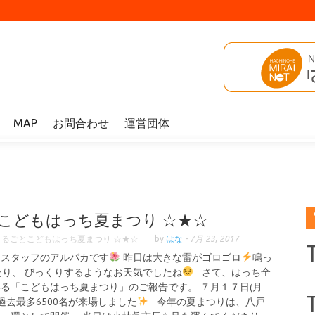
MAP
お問合わせ
運営団体
とこどもはっち夏まつり ☆★☆
まるごとこどもはっち夏まつり ☆★☆
by
はな
-
7月 23, 2017
ちスタッフのアルパカです
昨日は大きな雷がゴロゴロ
鳴っ
たり、 びっくりするようなお天気でしたね
さて、はっち全
る「こどもはっち夏まつり」のご報告です。 ７月１７日(月
過去最多6500名が来場しました
今年の夏まつりは、八戸