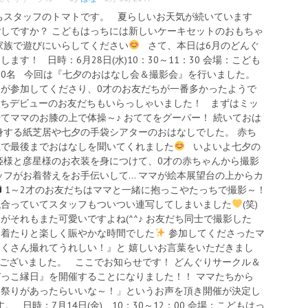
ちスタッフのトマトです。 夏らしいお天気が続いています
しですか？ こどもはっちには新しいケーキセットのおもちゃ
家族で遊びにいらしてください
さて、本日は6月のどんぐ
す！ 日時：6月28日(水)10：30～11：30 会場：こども
組80名 今回は『七夕のおはなし会＆撮影会』を行いました。
が参加してくださり、0才のお友だちが一番多かったようで
どもはっちデビューのお友だちもいらっしゃいました！ まずはミッ
てママのお膝の上で体操～♪ おててをグーパー！ 続いておは
身する紙芝居や七夕の手袋シアターのおはなしでした。 赤ち
上で最後までおはなしを聞いてくれました
いよいよ七夕の
姫様と彦星様のお衣装を身につけて、0才の赤ちゃんから撮影
ッフがお着替えをお手伝いして… ママが絵本展望台の上からカ
1～2才のお友だちはママと一緒に抱っこやたっちで撮影～！
似合っていてスタッフもついつい連写してしまいました
(笑)
がそれもまた可愛いですよね(^^♪ お友だち同士で撮影した
を着たりと楽しく賑やかな時間でした
参加してくださったマ
くさん撮れてうれしい！』と 嬉しいお言葉をいただきまし
ございました。 ここでお知らせです！ どんぐりサークル＆
っこ縁日』を開催することになりました！！ ママたちから
夏祭りがあったらいいな～！」というお声を頂き開催が決定し
 日時：7月14日(金) 10：30～12：00 会場：こどもはっ