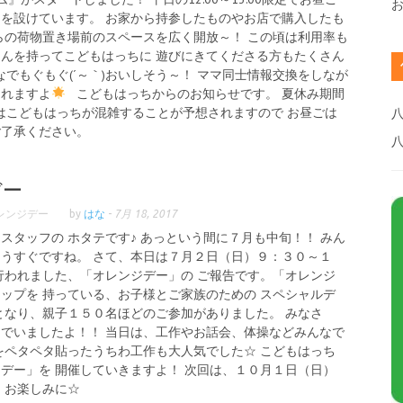
を設けています。 お家から持参したものやお店で購入したも
の荷物置き場前のスペースを広く開放～！ この頃は利用率も
んを持ってこどもはっちに 遊びにきてくださる方もたくさん
でもぐもぐ(´～｀)おいしそう～！ ママ同士情報交換をしなが
られますよ
こどもはっちからのお知らせです。 夏休み期間
日）はこどもはっちが混雑することが予想されますので お昼ごは
八
ご了承ください。
デー
レンジデー
by
はな
-
7月 18, 2017
スタッフの ホタテです♪ あっという間に７月も中旬！！ みん
うすぐですね。 さて、本日は７月２日（日）９：３０～１
行われました、「オレンジデー」の ご報告です。「オレンジ
ップを 持っている、お子様とご家族のための スペシャルデ
となり、親子１５０名ほどのご参加がありました。 みなさ
でいましたよ！！ 当日は、工作やお話会、体操などみんなで
をペタペタ貼ったうちわ工作も大人気でした☆ こどもはっち
デー」を 開催していきますよ！ 次回は、１０月１日（日）
 お楽しみに☆