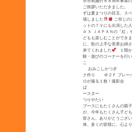
市市制施行８８周年事業の
ご挨拶いただきました。 
ずは夏まつりの目玉、ス
場しました
ご存じの
ットのＴＶにも出演した
✰ Ｘ ＪＡＰＡＮの「紅
どもも楽しむことができま
に、歌の上手な美香お姉さ
来てくれました
１階か
験・遊びのコーナーを行
こ 手回
おみこし
ク作り 
ロが撮る１枚！撮影会 
ば バルー
ースター 
つりやた
ブースにもたくさんの親
が、今年もたくさん子ど
皆さん、ありがとうござい
体、多くの皆様に、心よ