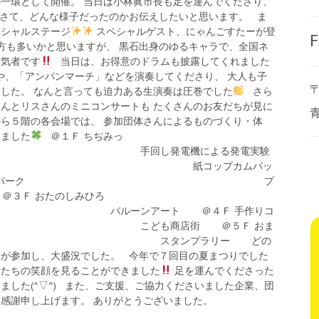
一環として開催。 当日は小林眞市長も足を運んでくださり、
さて、どんな様子だったのかお伝えしたいと思います。 ま
ペシャルステージ
スペシャルゲスト、にゃんごすたーが登
F
方も多いかと思いますが、 黒石出身のゆるキャラで、全国ネ
人気者です
当日は、お得意のドラムも披露してくれました
」や、「アンパンマーチ」などを演奏してくださり、 大人も子
〒
した。 なんと言っても迫力ある生演奏は圧巻でした
さら
んとリスさんのミニコンサートも たくさんのお友だちが見に
ら５階の各会場では、 参加団体さんによるものづくり・体
いました
＠１Ｆ ちぢみっ
し発電機による発電実験
かつぎ 紙コップカムバッ
＠２Ｆ プレーパーク プ
＠３Ｆ おたのしみひろ
ンアート ＠４Ｆ 手作りコ
こども商店街 ＠５Ｆ おま
い スタンプラリー どの
子が参加し、大盛況でした。 今年で７回目の夏まつりでした
もたちの笑顔を見ることができました
足を運んでくださった
ました(^▽^) また、ご支援、ご協力くださいました企業、団
り感謝申し上げます。 ありがとうございました。