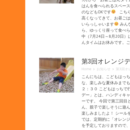
はんを食べられるスペース
のなどもOKです
こちら
高くなってきて、お昼ごは
いらっしゃいます
みんな
ら、ゆっくり座って食べ
中（7月24日～8月20
んタイムはお休みです。
第3回オレンジ
Home
お知らせ
第3回オ
こんにちは、こどもはっち
な、楽しみな夏休みまでも
２：３０ こどもはっちで
デー」とは、ハンディキャ
ーです。 今回で第三回目
ん、親子で楽しそうに遊ん
楽しみましたよ！ シール
では、定期的に「オレンジ
を予定しておりますので、