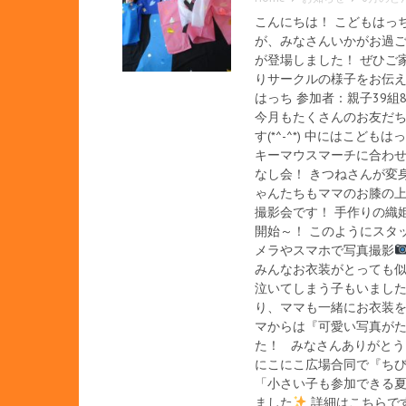
こんにちは！ こどもはっ
が、みなさんいかがお過ご
が登場しました！ ぜひご
りサークルの様子をお伝えしま
はっち 参加者：親子39
今月もたくさんのお友だち
す(*^-^*) 中にはこ
キーマウスマーチに合わせ
なし会！ きつねさんが変
ゃんたちもママのお膝の
撮影会です！ 手作りの織
開始～！ このようにスタ
メラやスマホで写真撮影
みんなお衣装がとっても
泣いてしまう子もいました
り、ママも一緒にお衣装
マからは『可愛い写真がた
た！ みなさんありがとう
にこにこ広場合同で『ちび
「小さい子も参加できる
ました
詳細はこちらです。