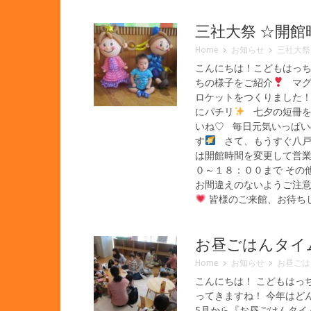
三社大祭 ☆開
Home
お知らせ
三社大祭
こんにちは！こどもはっ
ちの様子をご紹介
マグネ
ロケットをつくりました！
にパチリ
七夕の短冊を
いね♡ 毎日元気いっぱい
す
さて、もうすぐ八戸
は開館時間を変更して営業し
０～１８：００まで その
お間違えのないようご注
皆様のご来館、お待ち
お昼ごはんタイ
Home
お知らせ
お昼ごは
こんにちは！ こどもはっ
ってきますね！ 今年はどん
5月から『お昼ごはんタイム