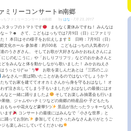
ァミリーコンサートin南郷
っちファミリーコンサートin南郷
by
はな
-
7月 23, 2017
ちスタッフのトマトです
まもなく夏休みですね！ みんなは
な～？☻ さて、こどもはっちでは7月9日（日）にファミリ
た！ 本日はその様子をお伝えします
日時：7月9日（日）
場：南郷文化ホール 参加者：約300名 こどもはっちの人気者のリ
達のうさぎさん、 そしてお歌が大好きなみかおねえさんによ
「にじのむこうに」や「おしりフリフリ」などのおかあさんと
などをみんなと体を動かしながら歌いました！ みかおねえさ
っとり(*´ω｀*)
お歌を楽しんだあとは『三匹のこぶ
みなさん一度は聞いたことがあるのではないでしょうか？
たちでお家を建ててオオカミさんから身を守るおはなし！ オ
わず泣き出してしまう子もいましたが おはなしの最後にはオ
みんなと一緒に踊りましたよ
そしてお楽しみ抽選会も行いま
や果物、ジャムやハチミツなどの南郷の特産品や 子どもたち
おもちゃや花火など豪華5つ
景品が当たったラッキーな5人
ざいます
コンサートの最後にはみんなで「小さな世界」と
気に踊ってお別れ
参加してくださったみなさんありがとうご
ージも楽しみにしていてくださいね