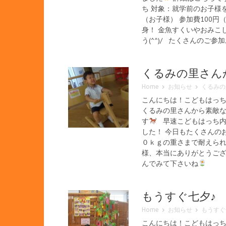
ち 対象：就学前のお子様
（お子様） 参加費100
身！ 金魚すくいやおみこ
う(^^)/ たくさんのご
くるみの里さん
Home
お知らせ
くるみの
こんにちは！こどもはっ
くるみの里さんから素敵な
す
早速こどもはっち内
した！ 今日もたくさんの
０ｋｇの重さまで耐えられ
様、本当にありがとうご
んでみて下さいね
もうすぐ七夕♪
Home
お知らせ
もうすぐ
こんにちは！こどもはっちス