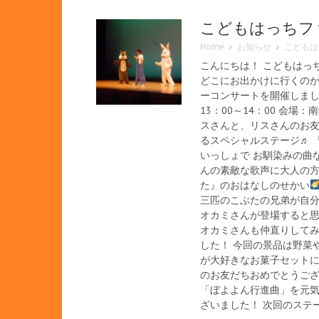
こどもはっちフ
Home
お知らせ
こどもは
こんにちは！ こどもはっ
どこにお出かけに行くのか
ーコンサートを開催しまし
13：00～14：00 会
スさんと、リスさんのお友
るスペシャルステージ♬ 
いっしょで お馴染みの曲
んの素敵な歌声に大人の方はう
た』のおはなしのせかい
三匹のこぶたの兄弟が自分
オカミさんが登場すると思
オカミさんも仲直りして
した！ 今回の景品は野菜
が大好きなお菓子セットに
のお友だちおめでとうご
「ぼよよん行進曲」を元
ざいました！ 次回のステ