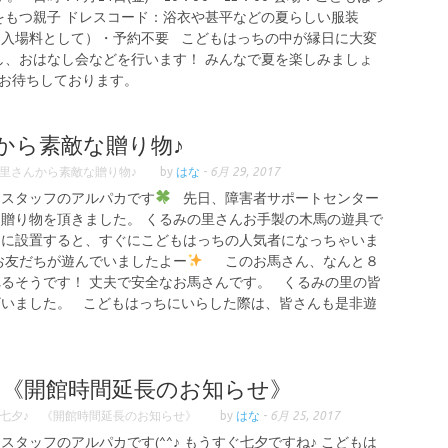
をもつ親子 ドレスコード：浴衣や甚平などの夏らしい服装
円（入場料として）・予約不要 こどもはっちの中が縁日に大変
し、おはなし会などを行います！ みんなで夏を楽しみましょ
参加お待ちしております。
から素敵な贈り物♪
里さんから素敵な贈り物♪
by
はな
-
6月 29, 2017
ちスタッフのアルパカです
先日、障害者サポートセンター
贈り物を頂きました。 くるみの里さんお手製の木馬の遊具で
に設置すると、すぐにこどもはっちの人気者になっちゃいま
お友だちが遊んでいましたよー
このお馬さん、なんと８
るそうです！ 丈夫で安全なお馬さんです。 くるみの里の皆
ざいました。 こどもはっちにいらした際は、皆さんも是非遊
 《開館時間延長のお知らせ》
七夕♪ 《開館時間延長のお知らせ》
by
はな
-
6月 25, 2017
タッフのアルパカです(^^♪ もうすぐ七夕ですね♪ こどもは