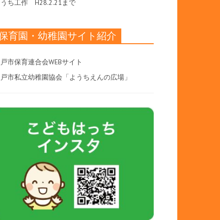
おうち工作
H28.2.21まで
保育園・幼稚園サイト紹介
戸市保育連合会WEBサイト
八戸市私立幼稚園協会「ようちえんの広場」