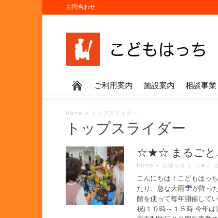
お問合わせ
ご利用案内
施設案内
相談事業
Home
トップスライダー
トップスライダー
☆★☆ まるご
Home
お知らせ
☆★☆ 
こんにちは！こどもはっ
たり、急な大雨
が降っ
館を使って毎年開催してい
祝)１０時～１５時 今年は