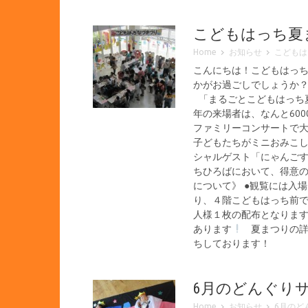
こどもはっち夏
Home
お知らせ
こどもは
こんにちは！こどもはっ
かがお過ごしでしょうか？(
「まるごとこどもはっち夏
年の来場者は、なんと60
ファミリーコンサートで
子どもたちがミニおみこ
シャルゲスト「にゃんご
ちひろばにおいて、得意の
について》 ●観覧には入
り、４階こどもはっち前で
人様１枚の配布となりま
あります
夏まつりの詳細
ちしております！
6月のどんぐり
Home
お知らせ
6月のど