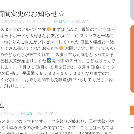
館時間変更のお知らせ☆
 ☆開館時間変更のお知らせ☆
by
はな
-
7月 20, 2017
ちスタッフのアルパカです
まずはじめに、最近のこどもはっ
ットボードが大好きなお友だち(o^―^o) スタッフと一緒に
 ねじりんごさんがプレゼントしてくれた 彦星＆織姫と一緒
たくさん書いてくれたお友だち
お願いごと、叶うといいい
の子どもたちが来てくれて、 スタッフも元気をもらっていま
三社大祭が始まりますね
期間中の３日間、こどもはっちで
ます。 ７月３１日(月)、８月２日(水)、８月４日(金) ９：３
他の日程は、平常通り９：３０～１６：３０となりますので、
意ください。 お祭り期間中も是非遊びにいらしてくださいね
しております。
ム
んタイム
by
はな
-
7月 19, 2017
ちスタッフのトマトです。 七夕祭りが終わり、三社大祭がや
な山車があるのか楽しみです(^^)/ さて、こどもはっちでは
』がスタートしました！ 平日の12:00～13:00限定でお昼ご