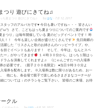
まつり 遊びにきてね♫
っち夏まつり 遊びにきてね♫
by
はな
-
7月 12, 2017
ちスタッフのアルパカです
♥
今日も暑いですね～・・ 皆さんい
*'ω'*) さて、こどもはっち夏まつりについてのご案内です
まつり」は毎年開催している 夏のビッグイベントです！ 昨
00人！！ 今年も楽しい企画が盛りだくさんです
先日南郷の
大活躍した「リスさんと歌のお姉さんのハッピーライブ」や、
しを担ぐイベントもあります！ そして、今年は、なんとスペ
すたー」がやってきます
１４時３０分から、はっち１階はっ
ドラムを演奏してくれますよ♫ 《にゃんごすたーの入場券
場券が必要です。（親子２００名限定） ●当日９時３０分よ
入場券を配布します。 ※入場券は数に限りがあるため、お一
す。 他にも、各会場で親子で楽しめるさまざまなコーナーが
については ↓ のチラシをご覧下さい。 皆様のご来場、お待
サークル
んぐりサークル
by
はな
-
6月 30, 2017