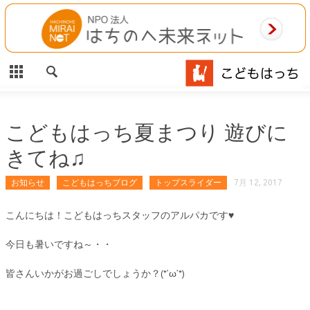
CLOSE
HOME
ご利用案内
施設案内
こどもはっち夏まつり 遊びに
きてね♫
相談事業
お知らせ
こどもはっちブログ
トップスライダー
7月 12, 2017
MAP
こんにちは！こどもはっちスタッフのアルパカです♥
お問合わせ
今日も暑いですね～・・
運営団体
皆さんいかがお過ごしでしょうか？(*’ω’*)