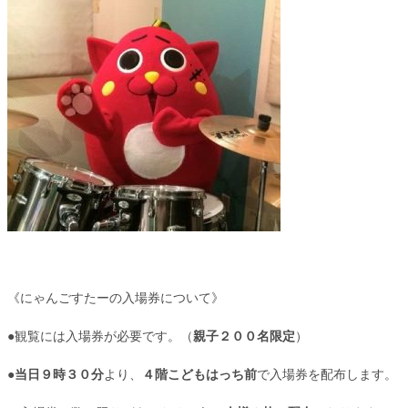
《にゃんごすたーの入場券について》
●観覧には入場券が必要です。（
親子２００名限定
）
●
当日９時３０分
より、
４階こどもはっち前
で入場券を配布します。