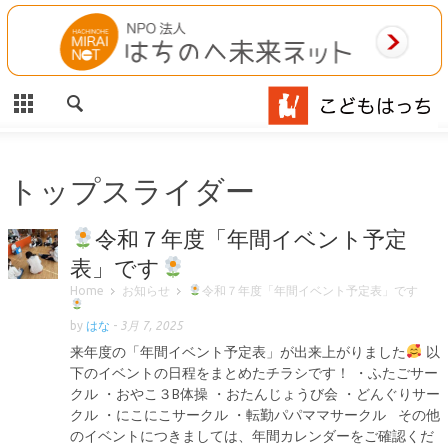
CLOSE
HOME
ご利用案内
施設案内
トップスライダー
相談事業
令和７年度「年間イベント予定
表」です
MAP
Home
お知らせ
令和７年度「年間イベント予定表」です
お問合わせ
by
はな
-
3月 7, 2025
来年度の「年間イベント予定表」が出来上がりました
以
運営団体
下のイベントの日程をまとめたチラシです！ ・ふたごサー
クル ・おやこ３B体操 ・おたんじょうび会 ・どんぐりサー
クル ・にこにこサークル ・転勤パパママサークル その他
のイベントにつきましては、年間カレンダーをご確認くだ