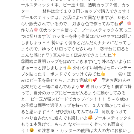
ールスティック１本、ビー玉１個、透明カップ２個、カッ
ター 材料は全て１００円ショップで購入できます！
プールスティックは、お店によって異なりますが、６色く
らい販売されているので、 好きな色で作ってみてね
作り方
①カッターを使って、プールスティックを真っ二
つに切ります
カッターを使う作業はパパやママにお願い
しましょう＾＾ 勢いよく切るとだんだんナナメになってし
まうので、ゆっくり切ってくださいね！ ②半分に切ると
こんな感じ(*'▽') 真ん中にくぼみができましたね
③両端に透明カップをはめていきます(^_^) 外れないように
ぎゅーっと押しましょう
外れやすい場合はセロハンテー
プを貼ったり、ボンドでくっつけてみてね
④くぼ
みにビー玉を乗せたら、これで完成
早速お家の人や
お友だちと一緒に遊んでみよう
透明カップを１個ずつ持
って、自分のカップにビー玉が入るように動かしてみる
と、 ビー玉が猛スピードでカップイン！！！ ５～６歳の
お子様は両手で透明カップを持って、１人で動かして遊べ
ると思います＾＾ ぜひ挑戦してみてね
角度をつけて、
すべり台みたいに遊んでも楽しいよ
プールスティックを
もう１本繋げて、もっと ながーーーく 作っても面白そ
う！
※注意※ ・カッターの使用は大人の方にお願いし