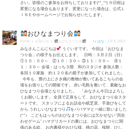
さい。皆様のご参加をお待ちしております(*^_^*) ※日程は
変更になる場合もあります。変更になった場合は、公式Ｌ
ＩＮＥやホームページでお知らせいたします。
おひなまつり会
Home
お知らせ
おひなまつり会
by
はな
-
3月 6, 2025
みなさんこんにちは
うぐいすです。 今回は「おひなま
つり会」の様子をお伝えします。 日時：３月２日（日）
①１０：００～ ②１０：３０～ ③１１：００～ ④１
１：３０～ 会場：はっち３階 和のスタジオ 参加人数：
各回１０家族 約１２０名の親子が参加してくれました。
今年も、畳の上にさき織の敷物が敷いてあるこちらの会
場をお借りしての開催です。 赤い毛氈を敷いて、素敵なお
ひなまつり会場となりました。 「みなさん今日はよろし
くお願いします」 全員で正座をして、おひなまつり会スタ
ートです。 スタッフによるお話会や紙芝居、手遊びをして
から うれしいひなまつり
をパパママと一緒に歌いました
(^^♪ こどもはっちのおひなまつり会には欠かせない“貝合
わせゲーム” ハマグリカードの裏には、おひなまつりに関
係のある絵、 お内裏様やおひな様、桃の花、桜餅、ひし