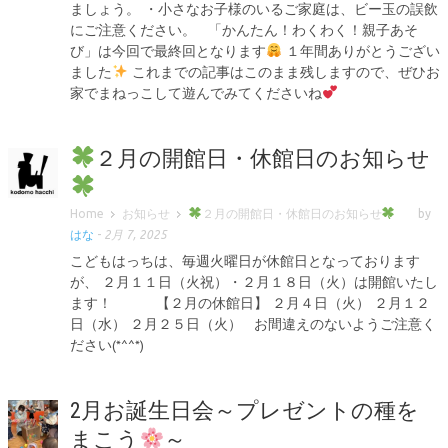
ましょう。 ・小さなお子様のいるご家庭は、ビー玉の誤飲
にご注意ください。 「かんたん！わくわく！親子あそ
び」は今回で最終回となります
１年間ありがとうござい
ました
これまでの記事はこのまま残しますので、ぜひお
家でまねっこして遊んでみてくださいね
２月の開館日・休館日のお知らせ
Home
お知らせ
２月の開館日・休館日のお知らせ
by
はな
-
2月 7, 2025
こどもはっちは、毎週火曜日が休館日となっております
が、 ２月１１日（火祝）・２月１８日（火）は開館いたし
ます！ 【２月の休館日】 ２月４日（火） ２月１２
日（水） ２月２５日（火） お間違えのないようご注意く
ださい(*^^*)
2月お誕生日会～プレゼントの種を
まこう
～