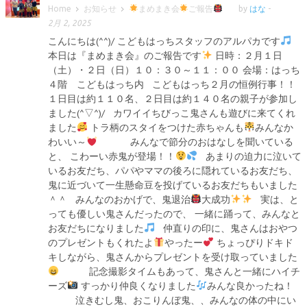
Home
お知らせ
まめまき会
ご報告
by
はな
-
2月 2, 2025
こんにちは(^^)/ こどもはっちスタッフのアルパカです
本日は『まめまき会』のご報告です
日時：２月１日
（土）・２日（日）１０：３０～１１：００ 会場：はっち
４階 こどもはっち内 こどもはっち２月の恒例行事！！
１日目は約１１０名、２日目は約１４０名の親子が参加し
ました(^▽^)/ カワイイちびっこ鬼さんも遊びに来てくれ
ました
トラ柄のスタイをつけた赤ちゃんも
みんなか
わいい～
みんなで節分のおはなしを聞いている
と、 こわーい赤鬼が登場！！
あまりの迫力に泣いて
いるお友だち、パパやママの後ろに隠れているお友だち、
鬼に近づいて一生懸命豆を投げているお友だちもいました
＾＾ みんなのおかげで、鬼退治
大成功
実は、と
っても優しい鬼さんだったので、 一緒に踊って、みんなと
お友だちになりました
仲直りの印に、鬼さんはおやつ
のプレゼントもくれたよ
やったー
ちょっぴりドキド
キしながら、鬼さんからプレゼントを受け取っていました
記念撮影タイムもあって、鬼さんと一緒にハイチ
ーズ
すっかり仲良くなりました
みんな良かったね！
泣きむし鬼、おこりんぼ鬼、、みんなの体の中にい