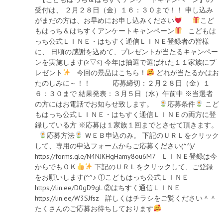
受付は、 ２月２８日（金）１６：３０まで！！ 申し込み
がまだの方は、お早めにお申し込みください
こど
もはっち＆はちすくアンケートキャンペーン
こどもは
っち公式ＬＩＮＥ・はちすく通信ＬＩＮＥ登録者の皆様
に、 日頃の感謝を込めて、プレゼントが当たるキャンペー
ンを実施します(≧▽≦) 今年は抽選で選ばれた１１家族にプ
レゼント
今回の景品はこちら！
どれが当たるかはお
たのしみに～！！ 応募締切：２月２８日（金）１
６：３０まで 結果発表：３月５日（水）午前中 ※当選者
の方にはお電話でお知らせ致します。
応募条件
こど
もはっち公式ＬＩＮＥ・はちすく通信ＬＩＮＥの両方に登
録している方 ※応募は１家族１回までとさせて頂きます。
応募方法
ＷＥＢ申込のみ。 下記のＵＲＬをクリック
して、専用の申込フォームからご応募ください(^^)/
https://forms.gle/N4NJKHgHamy8ou6M7 ＬＩＮＥ登録は今
からでもＯＫ
下記のＵＲＬをクリックして、ご登録
をお願いします(^^♪ ①こどもはっち公式ＬＩＮＥ
https://lin.ee/D0gD9gL ②はちすく通信ＬＩＮＥ
https://lin.ee/W3SJfsz 詳しくはチラシをご覧ください＾＾
たくさんのご応募お待ちしております