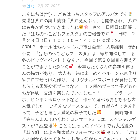
by
はな
-
2月 27, 2025
こんにちは(^^)/ こどもはっちスタッフのアルパカです
先週は八戸の郷土芸能「八戸えんぶり」も開催され、 八戸
にも春が近づいてきましたね
さて、日曜日に開催し
た『はちのへこどもフェスタ』のご報告です
日時：２
月２３日（日）１０：００～１４：００ 会場：SG
GROUP ホールはちのへ（八戸市公会堂） 入場無料・予約
不要 『はちのへこどもフェスタ』は、毎年開催している
冬のビッグイベント！ なんと、今回で第２０回目を迎える
ことができました(≧▽≦)
今年もたくさんの参加団体さ
んの協力があり、 大人も一緒に楽しめるバルーン花束作り
やアロマせっけん作り、 オリジナルパスポートが発行して
もらえる国際交流ブースなど、 １２種のブースで子どもた
ちが体験・交流を楽しんでいました＾＾ プラトン
ボ、ピンポン玉ロケットなど、作って遊べるおもちゃも大
人気でした！ いろんなブースを回って、作品をたくさん作
って、子ども達も大満足の様子でした
同時開催
『春らんまん！わくわくコンサート』には、スペシャルゲ
ストが２組登場
こどもはっちのイベントでも大活躍の
「鼓々組」による和太鼓パフォーマンス
そして、「ごは
んの国からやってきた～ お米大使がやってきた～♪」のCM