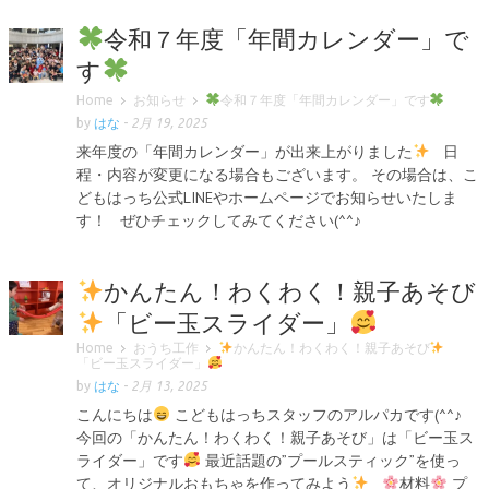
令和７年度「年間カレンダー」で
す
Home
お知らせ
令和７年度「年間カレンダー」です
by
はな
-
2月 19, 2025
来年度の「年間カレンダー」が出来上がりました
日
程・内容が変更になる場合もございます。 その場合は、こ
どもはっち公式LINEやホームページでお知らせいたしま
す！ ぜひチェックしてみてください(^^♪
かんたん！わくわく！親子あそび
「ビー玉スライダー」
Home
おうち工作
かんたん！わくわく！親子あそび
「ビー玉スライダー」
by
はな
-
2月 13, 2025
こんにちは
こどもはっちスタッフのアルパカです(^^♪
今回の「かんたん！わくわく！親子あそび」は「ビー玉ス
ライダー」です
最近話題の”プールスティック”を使っ
て、オリジナルおもちゃを作ってみよう
材料
プ