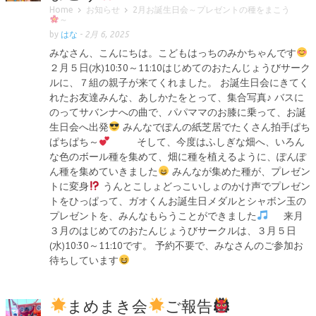
Home
お知らせ
2月お誕生日会～プレゼントの種をまこう
～
by
はな
-
2月 6, 2025
みなさん、こんにちは。こどもはっちのみかちゃんです
２月５日(水)10:30～11:10はじめてのおたんじょうびサーク
ルに、７組の親子が来てくれました。 お誕生日会にきてく
れたお友達みんな、あしかたをとって、集合写真♪ バスに
のってサバンナへの曲で、パパママのお膝に乗って、お誕
生日会へ出発
みんなでぽんの紙芝居でたくさん拍手ぱち
ぱちぱち～
そして、今度はふしぎな畑へ、いろん
な色のボール種を集めて、畑に種を植えるように、ぽんぽ
ん種を集めていきました
みんなが集めた種が、プレゼン
トに変身
うんとこしょどっこいしょのかけ声でプレゼン
トをひっぱって、ガオくんお誕生日メダルとシャボン玉の
プレゼントを、みんなもらうことができました
来月
３月のはじめてのおたんじょうびサークルは、３月５日
(水)10:30～11:10です。 予約不要で、みなさんのご参加お
待ちしています
まめまき会
ご報告