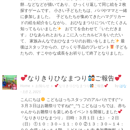
餅…などなどが描いてあり、 ひっくり返して同じ絵を２枚
探すゲームです。 小さい子どもたちは、パパやママと一緒
に参加しました。 子どもたちが集めてきたハマグリカー
ドの絵を紹介をしながら、 おひなまつりについてたくさん
知ってもらいました
おててを合わせて「いただきま
す」 ひなあられとおちょこに入ったカルピスをいただい
て、 家族みんなでおひなまつりのお祝いをしました
最
後はスタッフからの、びっくり手品のプレゼント
子ども
たちの、すこやかな成長をお祈りして終了となりました。
なりきりひなまつり
ご報告
Home
お知らせ
なりきりひなまつり
ご報告
by
はな
-
3月 2, 2025
こんにちは
こどもはっちスタッフのアルパカです(^^♪
３月３日はお雛祭りですね(*^_^*) こどもはっちでは、赤ち
ゃんからお雛祭りを楽しめるイベントを開催しました
「なりきりひなまつり」 日時：３月１日（土）・２日
（日） ①１０：３０～１１：００ ②１３：３０～１４：
００ 会場：はっち４階 こどもはっち内 参加費無料（入