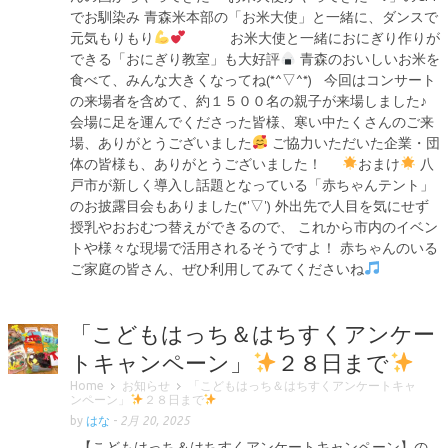
でお馴染み 青森米本部の「お米大使」と一緒に、ダンスで
元気もりもり
お米大使と一緒におにぎり作りが
できる「おにぎり教室」も大好評
青森のおいしいお米を
食べて、みんな大きくなってね(*^▽^*) 今回はコンサート
の来場者を含めて、約１５００名の親子が来場しました♪
会場に足を運んでくださった皆様、寒い中たくさんのご来
場、ありがとうございました
ご協力いただいた企業・団
体の皆様も、ありがとうございました！
おまけ
八
戸市が新しく導入し話題となっている「赤ちゃんテント」
のお披露目会もありました(*'▽') 外出先で人目を気にせず
授乳やおおむつ替えができるので、 これから市内のイベン
トや様々な現場で活用されるそうですよ！ 赤ちゃんのいる
ご家庭の皆さん、ぜひ利用してみてくださいね
「こどもはっち＆はちすくアンケー
トキャンペーン」
２８日まで
Home
お知らせ
「こどもはっち＆はちすくアンケートキャ
ンペーン」
２８日まで
by
はな
-
2月 20, 2025
【こどもはっち＆はちすくアンケートキャンペーン】の