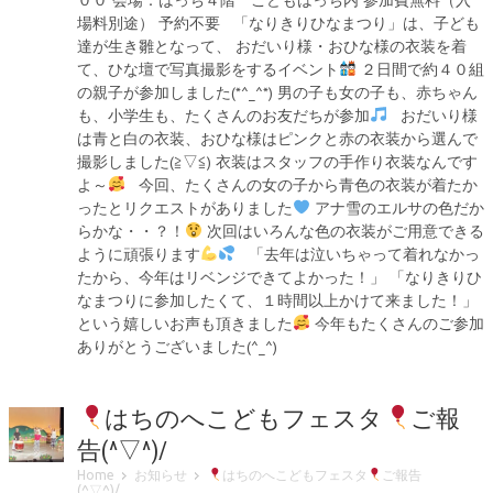
場料別途） 予約不要 「なりきりひなまつり」は、子ども
達が生き雛となって、 おだいり様・おひな様の衣装を着
て、ひな壇で写真撮影をするイベント
２日間で約４０組
の親子が参加しました(*^_^*) 男の子も女の子も、赤ちゃん
も、小学生も、たくさんのお友だちが参加
おだいり様
は青と白の衣装、おひな様はピンクと赤の衣装から選んで
撮影しました(≧▽≦) 衣装はスタッフの手作り衣装なんです
よ～
今回、たくさんの女の子から青色の衣装が着たか
ったとリクエストがありました
アナ雪のエルサの色だか
らかな・・？！
次回はいろんな色の衣装がご用意できる
ように頑張ります
「去年は泣いちゃって着れなかっ
たから、今年はリベンジできてよかった！」 「なりきりひ
なまつりに参加したくて、１時間以上かけて来ました！」
という嬉しいお声も頂きました
今年もたくさんのご参加
ありがとうございました(^_^)
はちのへこどもフェスタ
ご報
告(^▽^)/
Home
お知らせ
はちのへこどもフェスタ
ご報告
(^▽^)/