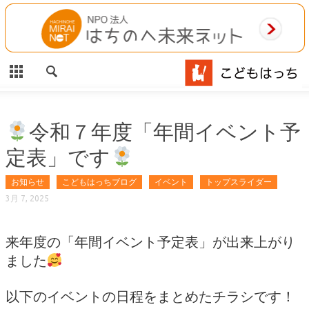
CLOSE
HOME
ご利用案内
施設案内
令和７年度「年間イベント予
定表」です
相談事業
お知らせ
こどもはっちブログ
イベント
トップスライダー
MAP
3月 7, 2025
お問合わせ
来年度の「年間イベント予定表」が出来上がり
運営団体
ました
以下のイベントの日程をまとめたチラシです！