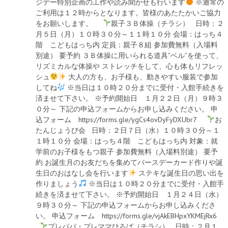
ジデー特別企画の工作や読み聞かせも行います
※通常の
ご利用は１２時からとなります。皆様のあたたかいご協力
をお願いします。
親子３Ｂ体操（チラシ） 日時：２
月５日（月）１０時３０分～１１時１０分 会場：はっち４
階 こどもはっち内 定員：親子８組 参加費無料（入場料
別途） 要予約 ３Ｂ体操に用いられる道具”ベル”を使って、
リズミカルな体操や ストレッチをして、心も体もリフレッ
シュ
大人の方も、お子様も、動きやすい服装で参加
してね
※当日は１０時２０分までに受付・入館手続きを
済ませて下さい。 ※予約開始日 １月２２日（月）９時３
０分～ 下記の申込フォームからお申し込みください。 申
込フォーム https://forms.gle/ygCs4ovDyFyDXUbr7
お
たんじょうび会 日時：２日７日（水）１０時３０分～１
１時１０分 会場：はっち４階 こどもはっち内 対象：就
学前のお子様をもつ親子 参加費無料（入場料別途） 要予
約 お誕生月のお友だちを集めてバースデーカード作りや誕
生日のおはなし会を行います
ステキな誕生日の思い出を
作りましょう
※当日は１０時２０分までに受付・入館手
続きを済ませて下さい。 ※予約開始日 １月２４日（水）
９時３０分～ 下記の申込フォームからお申し込みくださ
い。 申込フォーム https://forms.gle/vjAkEBHpxYKMEjRx6
プレパパ・プレママひろば（チラシ） 日時：２月１