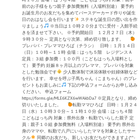
前のお子様をもつ親子 参加費無料（入場料別途） 要予約
お誕生月のお友だちを集めてバースデーカード作りや誕生
日のおはなし会を行います
ステキな誕生日の思い出を作
りましょう
※当日は１０時２０分までに受付・入館手続
きを済ませて下さい。 ※予約開始日 １２月２７日（木）
９時３０分～ 定員となり次第、締め切り致します。
プレパパ・プレママひろば（チラシ） 日時：１月１４日
（日）１０時～１１時 会場：はっち５階 レジデンスＡ
定員：３組 参加費：１００円（こどもはっち入場料とし
て） 要予約 妊娠８ヶ月以上のプレママ、プレパパを対象
とした勉強会です
少人数体制で沐浴体験や妊婦体験など
を行います。 幸せを呼ぶ子馬ちゃん（こまちゃん）のプレ
ゼントもお楽しみに
下記の申込フォームからお申し込み
ください。 申込フォーム
https://forms.gle/MLE6KZX6wWAkbDa7 ※定員となり、締め
切りいたしました。
転勤ママひろば 日時：１月２４
日（水）１０時３０分～１１時１０分 会場：はっち４階
こどもはっち内 対象：県外出身・転勤でいらした親子 定
員：親子１０組 参加費無料（入場料別途） 要予約 県外出
身のママや、転勤で八戸にいらしたママを対象としたサー
クル
同郷のお友だち、新しいお友だちができますよ(*^-