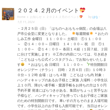
２０２４.２月のイベント
Home
お知らせ
２０２４.２月のイベント
by
はな
-
1月 11, 2024
・２月２５日（日）「はちのへおもちゃ病院」の会場は八
戸市公会堂に変更となりました。
毎週開催
＊おたの
しみ工作 金曜日 １１：００～ 土曜日 ①１１：００
～ ②１４：００～ 日曜日 １４：００～ 祝 日 ①１
１：００～ ②１４：００～ 各回１４組（１回７組、２回
に分けて実施します） ※工作の内容については、引き続き
「こどもはっち公式インスタグラム」でお知らせいたしま
す
＊おはなし会 日曜日 １１：００～
特別開館日
オレンジデー（チラシ） 日時：２月４日（日）１０時３
０分～１２時 会場：はっち４階 こどもはっち内 対象：
ハンディキャップのあるお子様とご家族 入場料：小学生以
上１０円、障がい者手帳・愛護手帳をお持ちの方は５０円
予約不要 発達にばらつきがある、集団がちょっと苦手なお
子様など、 ハンディキャップを持っているお子様とご家族
のための特別開館日です。 車いすの方もそのまま入場可能
です。小学生以上のお子様も入館可能です。 当日はオレン