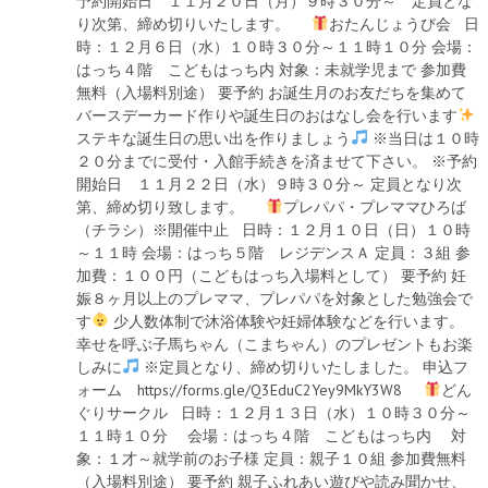
予約開始日 １１月２０日（月）９時３０分～ 定員とな
り次第、締め切りいたします。
おたんじょうび会 日
時：１２月６日（水）１０時３０分～１１時１０分 会場：
はっち４階 こどもはっち内 対象：未就学児まで 参加費
無料（入場料別途） 要予約 お誕生月のお友だちを集めて
バースデーカード作りや誕生日のおはなし会を行います
ステキな誕生日の思い出を作りましょう
※当日は１０時
２０分までに受付・入館手続きを済ませて下さい。 ※予約
開始日 １１月２２日（水）９時３０分～ 定員となり次
第、締め切り致します。
プレパパ・プレママひろば
（チラシ）※開催中止 日時：１２月１０日（日）１０時
～１１時 会場：はっち５階 レジデンスＡ 定員：３組 参
加費：１００円（こどもはっち入場料として） 要予約 妊
娠８ヶ月以上のプレママ、プレパパを対象とした勉強会で
す
少人数体制で沐浴体験や妊婦体験などを行います。
幸せを呼ぶ子馬ちゃん（こまちゃん）のプレゼントもお楽
しみに
※定員となり、締め切りいたしました。 申込フ
ォーム https://forms.gle/Q3EduC2Yey9MkY3W8
どん
ぐりサークル 日時：１２月１３日（水）１０時３０分～
１１時１０分 会場：はっち４階 こどもはっち内 対
象：１才～就学前のお子様 定員：親子１０組 参加費無料
（入場料別途） 要予約 親子ふれあい遊びや読み聞かせ、