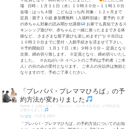
場 日時：１月３１日（水）１０時３０分～１１時１０分
会場：はっち４階 こどもはっち内 対象：１２ヶ月まで
定員：親子１０組 参加費無料（入場料別途） 要予約 ０才
の赤ちゃん対象の読み聞かせ講座
お家でも真似できるス
キンシップ遊びや、赤ちゃんと一緒に座ったままできる体
操など、 さまざまな親子遊びも楽しめます(^^)/ ※当日は
１０時２０分までに受付・入館手続きを済ませて下さい。
※予約開始日 １月１７日（水）９時３０分～ 定員となり
次第、締め切り致します。 ※定員となり、締め切りいたし
ました。 ※おねがい※ イベントのご予約は予約者（ご本
人）の分のみの受付となります。 ご本人の分以外は無効と
なりますので、予めご了承ください。
「プレパパ・プレママひろば」の予
約方法が変わりました
Home
お知らせ
「プレパパ・プレママひろば」の予約方法
が変わりました
by
はな
-
11月 8, 2023
「プレパパ・プレママひろば」の予約方法についてのお知