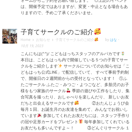
ォームからご予約をお願い致します。 ◎上記のイベント
は、開催予定ではありますが、変更・中止となる場合もあ
りますので、予めご了承くださいませ。
子育てサークルのご紹介
Home
お知らせ
子育てサークルのご紹介
by
はな
-
10月 19, 2023
こんにちは(^^)/ こどもはっちスタッフのアルパカです
本日は、こどもはっち内で開催している５つの子育てサー
クルをご紹介します
サークルについてのお知らせは「こ
どもはっち公式LINE」で配信していて、 すべて事前予約制
で、開催日の２週間前からの受付となっています！ ①ふ
たごサークル ふたご・みつご・よつごなど、多胎児のお子
様をもつ家族のサークル
季節の遊びや工作をしたり、集
合写真を撮ったり、おしゃべりを楽しんだり、 新しいお友
だちと出会えるサークルです
②おたんじょうび会
毎月１回、お誕生月のお友達を集めて、みんなでお祝いし
ています
参加してくれたお友だちには、スタッフ手作り
の冠や足形カードをプレゼント
毎年参加してくれている
お友だちも多いんですよ～！ ③どんぐりサークル １