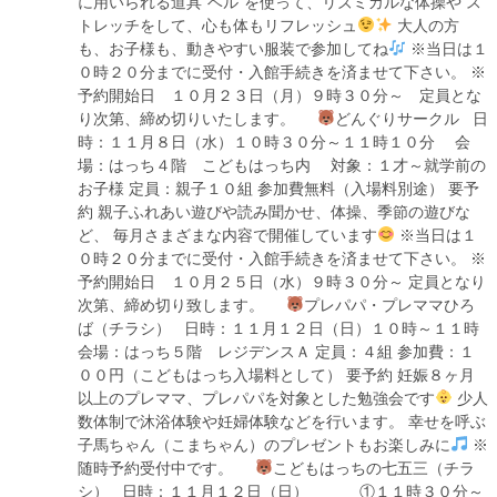
に用いられる道具”ベル”を使って、リズミカルな体操や ス
トレッチをして、心も体もリフレッシュ
大人の方
も、お子様も、動きやすい服装で参加してね
※当日は１
０時２０分までに受付・入館手続きを済ませて下さい。 ※
予約開始日 １０月２３日（月）９時３０分～ 定員とな
り次第、締め切りいたします。
どんぐりサークル 日
時：１１月８日（水）１０時３０分～１１時１０分 会
場：はっち４階 こどもはっち内 対象：１才～就学前の
お子様 定員：親子１０組 参加費無料（入場料別途） 要予
約 親子ふれあい遊びや読み聞かせ、体操、季節の遊びな
ど、 毎月さまざまな内容で開催しています
※当日は１
０時２０分までに受付・入館手続きを済ませて下さい。 ※
予約開始日 １０月２５日（水）９時３０分～ 定員となり
次第、締め切り致します。
プレパパ・プレママひろ
ば（チラシ） 日時：１１月１２日（日）１０時～１１時
会場：はっち５階 レジデンスＡ 定員：４組 参加費：１
００円（こどもはっち入場料として） 要予約 妊娠８ヶ月
以上のプレママ、プレパパを対象とした勉強会です
少人
数体制で沐浴体験や妊婦体験などを行います。 幸せを呼ぶ
子馬ちゃん（こまちゃん）のプレゼントもお楽しみに
※
随時予約受付中です。
こどもはっちの七五三（チラ
シ） 日時：１１月１２日（日） ①１１時３０分～