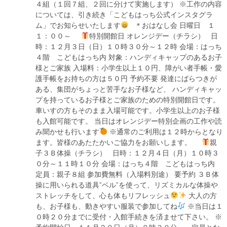
４組（１回７組、２回に分けて実施します） ※工作の内容
については、引き続き「こどもはっち公式インスタグラ
ム」でお知らせいたします
＊おはなし会 日曜日 １
１：００～
特別開館日 オレンジデー（チラシ） 日
時：１２月３日（日）１０時３０分～１２時 会場：はっち
４階 こどもはっち内 対象：ハンディキャップのあるお子
様とご家族 入場料：小学生以上１０円、障がい者手帳・愛
護手帳をお持ちの方は５０円 予約不要 発達にばらつきが
ある、集団がちょっと苦手なお子様など、 ハンディキャッ
プを持っているお子様とご家族のための特別開館日です。
車いすの方もそのまま入場可能です。小学生以上のお子様
も入館可能です。 当日はオレンジデー特別企画の工作や読
み聞かせも行います
※通常のご利用は１２時からとなり
ます。皆様のあたたかいご協力をお願いします。
親
子３Ｂ体操（チラシ） 日時：１２月４日（月）１０時３
０分～１１時１０分 会場：はっち４階 こどもはっち内
定員：親子８組 参加費無料（入場料別途） 要予約 ３Ｂ体
操に用いられる道具”ベル”を使って、リズミカルな体操や
ストレッチをして、心も体もリフレッシュ
大人の方
も、お子様も、動きやすい服装で参加してね
※当日は１
０時２０分までに受付・入館手続きを済ませて下さい。 ※