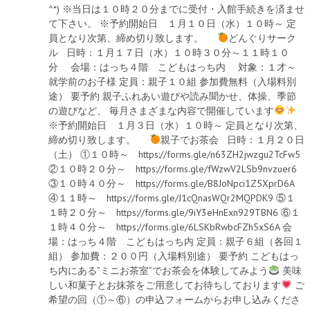
^*) ※当日は１０時２０分までに受付・入館手続きを済ませ
て下さい。 ※予約開始日 １月１０日（水）１０時～ 定
員となり次第、締め切り致します。
どんぐりサーク
ル 日時：１月１７日（水）１０時３０分～１１時１０
分 会場：はっち４階 こどもはっち内 対象：１才～
就学前のお子様 定員：親子１０組 参加費無料（入場料別
途） 要予約 親子ふれあい遊びや読み聞かせ、体操、季節
の遊びなど、 毎月さまざまな内容で開催しています
※予約開始日 １月３日（水）１０時～ 定員となり次第、
締め切り致します。
親子でお茶会 日時：１月２０日
（土） ①１０時～ https://forms.gle/n63ZH2jwzgu2TcFw5
②１０時２０分～ https://forms.gle/fWzwV2LSb9nvzuer6
③１０時４０分～ https://forms.gle/B8JoNpci1Z5XprD6A
④１１時～ https://forms.gle/J1cQnasWQr2MQPDK9 ⑤１
１時２０分～ https://forms.gle/9iY3eHnExn929TBN6 ⑥１
１時４０分～ https://forms.gle/6LSKbRwbcFZh5xS6A 会
場：はっち４階 こどもはっち内 定員：親子６組（各回１
組） 参加費：２００円（入場料別途） 要予約 こどもはっ
ち内にある”ミニお茶室”でお茶会を体験してみよう
美味
しい和菓子とお抹茶をご用意してお待ちしております
ご
希望の回（①～⑥）の申込フォームからお申し込みくださ