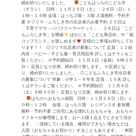
締め切りいたしました。
こどもはっちのこども市
（チラシ） 日時：１１月２５日（土）・２６日（日）１
１時～１４時 会場：はっち２階・３階 入場無料・予約不
要 ※フリマ・ふろしき市の出店者のみ要予約 ２５日は
「子育てママ・パパフリーマーケット」、 ２６日は「こど
もふろしき市」を開催
ほかにも「こども商店街」や「紙
コップランド」が楽しめます
皆様のご来場お待ちしてお
ります！！ ◎フリマ出店者の募集について 定員：１２組
内容：ベビー・子ども服・育児用品等 詳しくはチラシをご
覧ください。 ※予約開始日 １１月３日（金祝）９時３０
分～ 定員となり次第、締め切り致します。 ※定員とな
り、締め切りいたしました。 ◎こどもふろしき市出店者
の募集について 対象：小学１～６年生 定員：１５名 詳し
くはチラシをご覧ください。 ※予約開始日 １１月４日
（土）９時３０分～ 定員となり次第、締め切り致します。
はちのへおもちゃ病院 日時：１１月２６日（日）１
０時～１２時 会場：はっち５階 レジデンスＢ 参加費
無料・予約不要 ご自宅にある壊れたおもちゃを、おもちゃ
ドクターが修理致します。お一人様１点までとさせて頂き
ます。 ・混雑している場合、修理ができない場合などは、
入院（おもちゃをお預かり）することもあります。 ・来院