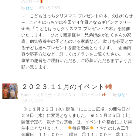
のお知らせ
by
はな
-
10月 18, 2023
～「こどもはっちクリスマス プレゼントの木」のお知らせ
～ こどもはっちでは今回で４年目となるギビングツリー
企画 「こどもはっちクリスマス プレゼントの木」を開催
いたします。 ひとり親家庭や、兄弟姉妹がたくさんの家
庭、病気療養中の子どものいる家庭など、 助けを必要とす
る子ども達へプレゼントを贈る企画となります。 企画内
容や応募方法など、詳しくはチラシをご覧ください。 ※
事業の趣旨をご理解いただき、ご応募いただきますようお
願い致します。
２０２３.１１月のイベント
Home
お知らせ
２０２３.１１月のイベント
by
はな
-
9月 27, 2023
※１１月２２日（水）開催「にこにこ広場」の開催日が
２９日（水）に変更となりました。 ※１１月２５日（土）
開催予定の「親子でお茶会」は、イベントの都合により開
催中止となりました。
毎週開催
＊おたのしみ工作
金曜日 １１：００～ 土曜日 ①１１：００～ ②１４：