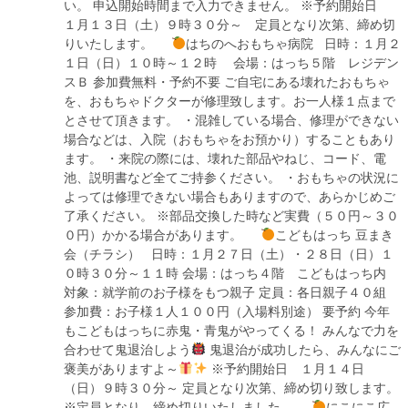
い。 申込開始時間まで入力できません。 ※予約開始日
１月１３日（土）９時３０分～ 定員となり次第、締め切
りいたします。
はちのへおもちゃ病院 日時：１月２
１日（日）１０時～１２時 会場：はっち５階 レジデン
スＢ 参加費無料・予約不要 ご自宅にある壊れたおもちゃ
を、おもちゃドクターが修理致します。お一人様１点まで
とさせて頂きます。 ・混雑している場合、修理ができない
場合などは、入院（おもちゃをお預かり）することもあり
ます。 ・来院の際には、壊れた部品やねじ、コード、電
池、説明書など全てご持参ください。 ・おもちゃの状況に
よっては修理できない場合もありますので、あらかじめご
了承ください。 ※部品交換した時など実費（５０円～３０
０円）かかる場合があります。
こどもはっち 豆まき
会（チラシ） 日時：１月２７日（土）・２８日（日）１
０時３０分～１１時 会場：はっち４階 こどもはっち内
対象：就学前のお子様をもつ親子 定員：各日親子４０組
参加費：お子様１人１００円（入場料別途） 要予約 今年
もこどもはっちに赤鬼・青鬼がやってくる！ みんなで力を
合わせて鬼退治しよう
鬼退治が成功したら、みんなにご
褒美がありますよ～
※予約開始日 １月１４日
（日）９時３０分～ 定員となり次第、締め切り致します。
※定員となり、締め切りいたしました。
にこにこ広