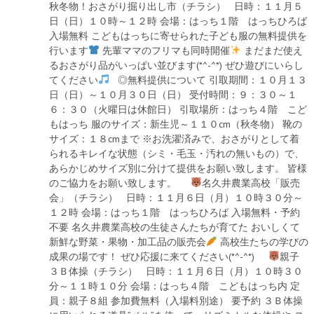
秋冬物！おさがり掘り出し市（チラシ） 日時：１１月５
日（日）１０時～１２時 会場：はっち１階 はっちひろば
入場無料 こどもはっちに寄せられた子ども服の無料提供を
行います
先輩ママのフリマも同時開催
まだまだ使え
るおさがり品がいっぱい並びます(*^-^*) ぜひ遊びにいらし
てください
◎無料提供について 引取期間：１０月１３
日（日）～１０月３０日（日） 受付時間：９：３０～１
６：３０（火曜日は休館日） 引取場所：はっち４階 こど
もはっち 服のサイズ：新生児～１１０cm（秋冬物） 靴の
サイズ：１８cmまで ※お洗濯済みで、おさがりとして着
られるキレイな状態（シミ・毛玉・汚れの無いもの）で、
あらかじめサイズ別に分けて提供をお願い致します。 皆様
のご協力をお願い致します。
名久井農業高校「販売
会」（チラシ） 日時：１１月６日（月）１０時３０分～
１２時 会場：はっち１階 はっちひろば 入場無料・予約
不要 名久井農業高校の生徒さんたちが育てた おいしくて
新鮮な野菜・果物・加工品の販売会
高校生たちの学びの
成果の場です！ ぜひ応援に来てください(*^-^*)
親子
３Ｂ体操（チラシ） 日時：１１月６日（月）１０時３０
分～１１時１０分 会場：はっち４階 こどもはっち内 定
員：親子８組 参加費無料（入場料別途） 要予約 ３Ｂ体操