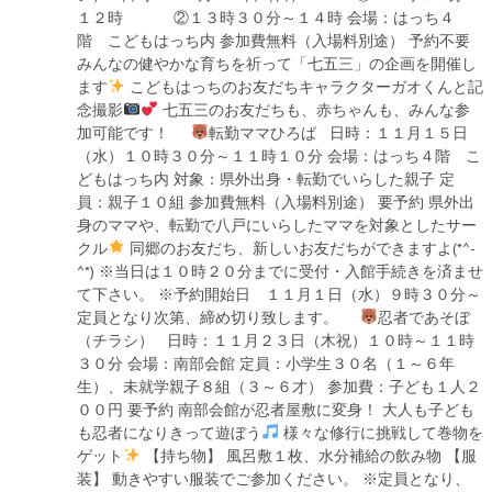
１２時 ②１３時３０分～１４時 会場：はっち４
階 こどもはっち内 参加費無料（入場料別途） 予約不要
みんなの健やかな育ちを祈って「七五三」の企画を開催し
ます
こどもはっちのお友だちキャラクターガオくんと記
念撮影
七五三のお友だちも、赤ちゃんも、みんな参
加可能です！
転勤ママひろば 日時：１１月１５日
（水）１０時３０分～１１時１０分 会場：はっち４階 こ
どもはっち内 対象：県外出身・転勤でいらした親子 定
員：親子１０組 参加費無料（入場料別途） 要予約 県外出
身のママや、転勤で八戸にいらしたママを対象としたサー
クル
同郷のお友だち、新しいお友だちができますよ(*^-
^*) ※当日は１０時２０分までに受付・入館手続きを済ませ
て下さい。 ※予約開始日 １１月１日（水）９時３０分～
定員となり次第、締め切り致します。
忍者であそぼ
（チラシ） 日時：１１月２３日（木祝）１０時～１１時
３０分 会場：南部会館 定員：小学生３０名（１～６年
生）、未就学親子８組（３～６才） 参加費：子ども１人２
００円 要予約 南部会館が忍者屋敷に変身！ 大人も子ども
も忍者になりきって遊ぼう
様々な修行に挑戦して巻物を
ゲット
【持ち物】 風呂敷１枚、水分補給の飲み物 【服
装】 動きやすい服装でご参加ください。 ※定員となり、