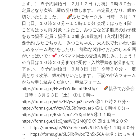
ます。） ※予約開始日 ２月１２日（月祝）９時３０分～
定員となり次第、締め切り致します。 ※定員となり、締め
切りいたしました。
ふたごサークル 日時：３月１７
日（日）１０時３０分～１１時１０分 会場：はっち４階
こどもはっち内 対象：ふたご、みつごなど多胎児のお子様
をもつ親子 定員：親子１０組 参加費無料（入場料別途）
要予約 ふたごちゃん、みつごちゃん、大人数でわいわい楽
しめるゲーム遊びをしたり、 簡単な製作やおたのしみ企画
がいっぱいです
パパママ同士の交流も楽しみましょう！
※当日は１０時２０分までに受付・入館手続きを済ませて
下さい。 ※予約開始日 ３月３日（日）９時３０分～ 定
員となり次第、締め切りいたします。 下記の申込フォーム
からお申し込みください。 申込フォーム
https://forms.gle/EPw49WdJmmf4BKUq7
親子でお茶会
日時：３月２３日（土） ①１０時～
https://forms.gle/n63ZH2jwzgu2TcFw5 ②１０時２０分～
https://forms.gle/fWzwV2LSb9nvzuer6 ③１０時４０分～
https://forms.gle/B8JoNpci1Z5XprD6A ④１１時～
https://forms.gle/J1cQnasWQr2MQPDK9 ⑤１１時２０分
～ https://forms.gle/9iY3eHnExn929TBN6 ⑥１１時４０分
～ https://forms.gle/6LSKbRwbcFZh5xS6A 会場：はっち４