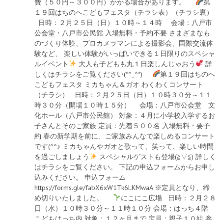
費（５０円～３００円）かかる場合があります。
第
１９回はちのへこどもフェスタ（チラシ表）（チラシ裏）
日時：２月２５日（日）１０時～１４時 会場：八戸市
公会堂・八戸市公民館 入場無料・予約不要 さまざまなも
のづくり体験、プロカメラマンによる撮影会、国際交流体
験など、 楽しい体験がいっぱいできる１日限りのスペシャ
ルイベント
大人も子どもも丸１日楽しんじゃおう
詳
しくはチラシをご覧ください(*^_^*)
第１９回はちのへ
こどもフェスタ ミカちゃん＆ガオ わくわくコンサート
（チラシ） 日時：２月２５日（日）１０時３０分～１１
時３０分（開場１０時１５分） 会場：八戸市公会堂 文
化ホール（八戸市公民館） 対象：４月に小学校入学するお
子さんとそのご家族 定員：先着５００名 入場無料・要予
約 春の新学期を前に、ご家族みんなで楽しめるコンサート
です(^^♪ ミカちゃんやガオと歌って、笑って、楽しい時間
を過ごしましょう
スペシャルゲストも登場(≧▽≦) 詳しく
はチラシをご覧ください。 下記の申込フォームからお申し
込みください。 申込フォーム
https://forms.gle/fabX6xW1Tk6LKMwaA ※定員となり、締
め切りいたしました。
にこにこ広場 日時：２月２８
日（水）１０時３０分～１１時１０分 会場：はっち４階
こどもはっち内 対象：１２ヶ月まで 定員：親子１０組 参