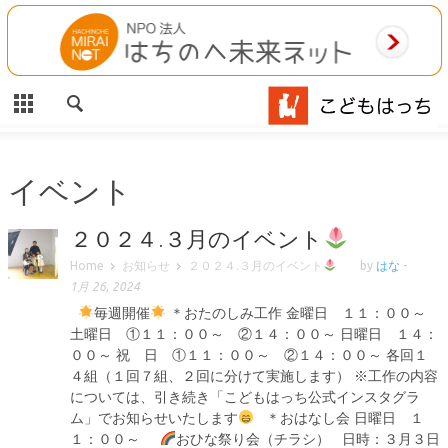
CLOSE
HOME
ご利用案内
施設案内
イベント
相談事業
２０２４.３月のイベント
Home
お知らせ
２０２４.３月のイベント
by
はな
-
MAP
1月 26, 2024
毎週開催
＊おたのしみ工作 金曜日 １１：００～
お問合わせ
土曜日 ①１１：００～ ②１４：００～ 日曜日 １４：
００～ 祝 日 ①１１：００～ ②１４：００～ 各回１
運営団体
４組（１回７組、２回に分けて実施します） ※工作の内容
については、引き続き「こどもはっち公式インスタグラ
ム」でお知らせいたします
＊おはなし会 日曜日 １
１：００～
おひな祭り会（チラシ） 日時：３月３日