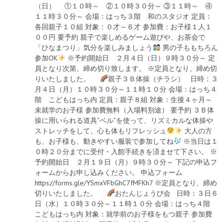
（日） ①１０時～ ②１０時３０分～ ③１１時～ ④
１１時３０分～ 会場：はっち３階 和のスタジオ 定員：
各回親子１０組 対象：０才～６才 参加費：お子様１人１
００円 要予約 親子で楽しめるゲーム遊びや、お茶会で
「ひなまつり」気分を楽しみましょう
男の子ももちろん
参加OK
※予約開始日 ２月４日（日）９時３０分～ 定
員となり次第、締め切り致します。 ※定員となり、締め切
りいたしました。
親子３Ｂ体操（チラシ） 日時：３
月４日（月）１０時３０分～１１時１０分 会場：はっち４
階 こどもはっち内 定員：親子８組 対象：生後４ヶ月～
未就学のお子様 参加費無料（入場料別途） 要予約 ３Ｂ体
操に用いられる道具”ベル”を使って、リズミカルな体操や
ストレッチをして、心も体もリフレッシュ
大人の方
も、お子様も、動きやすい服装で参加してね
※当日は１
０時２０分までに受付・入館手続きを済ませて下さい。 ※
予約開始日 ２月１９日（月）９時３０分～ 下記の申込フ
ォームからお申し込みください。 申込フォーム
https://forms.gle/YSmxVFbGhC7fMFKh7 ※定員となり、締め
切りいたしました。
おたんじょうび会 日時：３日６
日（水）１０時３０分～１１時１０分 会場：はっち４階
こどもはっち内 対象：就学前のお子様をもつ親子 参加費