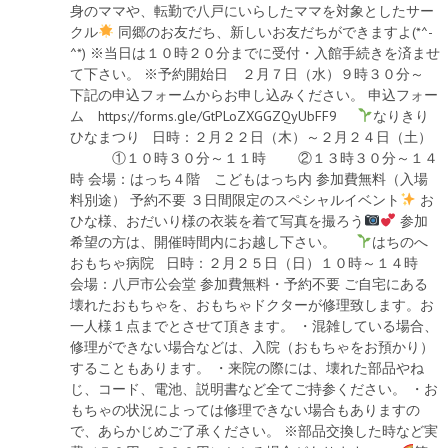
身のママや、転勤で八戸にいらしたママを対象としたサー
クル
同郷のお友だち、新しいお友だちができますよ(*^-
^*) ※当日は１０時２０分までに受付・入館手続きを済ませ
て下さい。 ※予約開始日 ２月７日（水）９時３０分～
下記の申込フォームからお申し込みください。 申込フォー
ム https://forms.gle/GtPLoZXGGZQyUbFF9
なりきり
ひなまつり 日時：２月２２日（木）～２月２４日（土）
①１０時３０分～１１時 ②１３時３０分～１４
時 会場：はっち４階 こどもはっち内 参加費無料（入場
料別途） 予約不要 ３日間限定のスペシャルイベント
お
ひな様、おだいり様の衣装を着て写真を撮ろう
参加
希望の方は、開催時間内にお越し下さい。
はちのへ
おもちゃ病院 日時：２月２５日（日）１０時～１４時
会場：八戸市公会堂 参加費無料・予約不要 ご自宅にある
壊れたおもちゃを、おもちゃドクターが修理致します。お
一人様１点までとさせて頂きます。 ・混雑している場合、
修理ができない場合などは、入院（おもちゃをお預かり）
することもあります。 ・来院の際には、壊れた部品やね
じ、コード、電池、説明書など全てご持参ください。 ・お
もちゃの状況によっては修理できない場合もありますの
で、あらかじめご了承ください。 ※部品交換した時など実