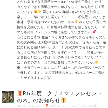
才から参加できる親子サークル(^^♪ 体操や工作をしたり、
みんなでできる簡単なゲーム遊びをして、体を動かして遊
んでいます
同じくらいの年齢のお友だちと仲良く、
楽しく、一緒に遊べる場です！！ ④転勤ママひろば
市外・県外出身のママたちのサークル
みんなで子育ての
情報を交換したり、出身地や転勤地のお話しをしたり、 マ
マたちのリフレッシュの場にもなっています(*'▽')
⑤にこにこ広場 生後１２ヶ月まで参加できる赤ちゃんのた
めの読み聞かせ講座
読み聞かせのほか、赤ちゃんも一緒
に楽しめる遊びがいっぱい！！ お家の中でもまねっこでき
るような内容を準備しています(*´▽｀*) 開催日時や
定員数などについては下記のチラシをご覧ください(*^_^*)
はじめての方も、お気軽に参加してみてくださいね
※「子育てサークル」はこどもはっち内の一部スペースで
開催しています。 参加者以外の方は、他のスペースで遊ぶ
ことができますよ(^^)/
R５年度「クリスマスプレゼント
の木」のお知らせ
Home
お知らせ
R５年度「クリスマスプレゼントの木」