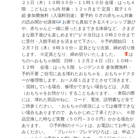
２１日（木）１０時３０分～１１時１０分 会場：はっち４
階 こどもはっち内 対象：１２ヶ月まで 定員：親子１０
組 参加費無料（入場料別途） 要予約 ０才の赤ちゃん対象
の読み聞かせ講座
お家でも真似できるスキンシップ遊び
や、赤ちゃんと一緒に座ったままできる体操など、 さまざ
まな親子遊びも楽しめます(^^)/ ※当日は１０時２０分まで
に受付・入館手続きを済ませて下さい。 ※予約開始日 １
２月７日（木）９時３０分～ 定員となり次第、締め切り致
します。 ※定員となり、締め切りいたしました。
は
ちのへおもちゃ病院 日時：１２月２４日（日）１０時～
１２時 会場：はっち５階 レジデンスＢ 参加費無料・
予約不要 ご自宅にある壊れたおもちゃを、おもちゃドクタ
ーが修理致します。お一人様１点までとさせて頂きます。
・混雑している場合、修理ができない場合などは、入院
（おもちゃをお預かり）することもあります。 ・来院の際
には、壊れた部品やねじ、コード、電池、説明書など全て
ご持参ください。 ・おもちゃの状況によっては修理できな
い場合もありますので、あらかじめご了承ください。 ※部
品交換した時など実費（５０円～３００円）かかる場合が
あります。 ◎予約制のイベントは、お電話にてお申し込
みください。 「プレパパ・プレママひろば」は、申込フ