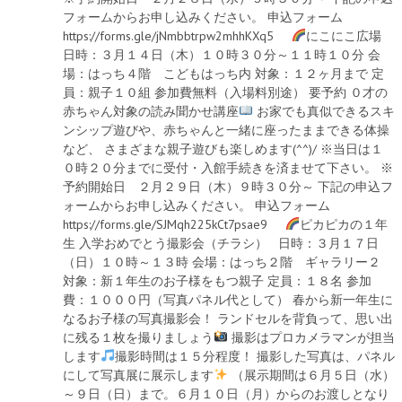
フォームからお申し込みください。 申込フォーム
https://forms.gle/jNmbbtrpw2mhhKXq5
にこにこ広場
日時：３月１４日（木）１０時３０分～１１時１０分 会
場：はっち４階 こどもはっち内 対象：１２ヶ月まで 定
員：親子１０組 参加費無料（入場料別途） 要予約 ０才の
赤ちゃん対象の読み聞かせ講座
お家でも真似できるスキ
ンシップ遊びや、赤ちゃんと一緒に座ったままできる体操
など、 さまざまな親子遊びも楽しめます(^^)/ ※当日は１
０時２０分までに受付・入館手続きを済ませて下さい。 ※
予約開始日 ２月２９日（木）９時３０分～ 下記の申込フ
ォームからお申し込みください。 申込フォーム
https://forms.gle/SJMqh225kCt7psae9
ピカピカの１年
生 入学おめでとう撮影会（チラシ） 日時：３月１７日
（日）１０時～１３時 会場：はっち２階 ギャラリー２
対象：新１年生のお子様をもつ親子 定員：１８名 参加
費：１０００円（写真パネル代として） 春から新一年生に
なるお子様の写真撮影会！ ランドセルを背負って、思い出
に残る１枚を撮りましょう
撮影はプロカメラマンが担当
します
撮影時間は１５分程度！ 撮影した写真は、パネル
にして写真展に展示します
（展示期間は６月５日（水）
～９日（日）まで。６月１０日（月）からのお渡しとなり