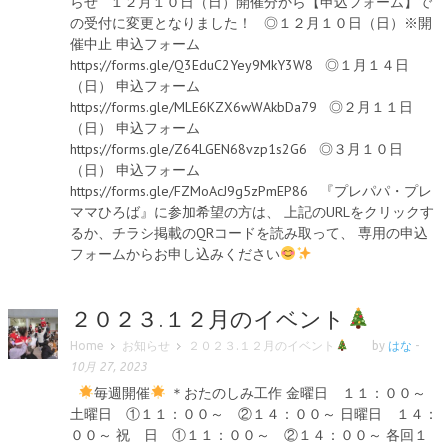
らせ １２月１０日（日）開催分から【申込フォーム】で
の受付に変更となりました！ ◎１２月１０日（日）※開
催中止 申込フォーム
https://forms.gle/Q3EduC2Yey9MkY3W8 ◎１月１４日
（日） 申込フォーム
https://forms.gle/MLE6KZX6wWAkbDa79 ◎２月１１日
（日） 申込フォーム
https://forms.gle/Z64LGEN68vzp1s2G6 ◎３月１０日
（日） 申込フォーム
https://forms.gle/FZMoAcJ9g5zPmEP86 『プレパパ・プレ
ママひろば』に参加希望の方は、 上記のURLをクリックす
るか、チラシ掲載のQRコードを読み取って、 専用の申込
フォームからお申し込みください
２０２３.１２月のイベント
Home
お知らせ
２０２３.１２月のイベント
by
はな
-
10月 27, 2023
毎週開催
＊おたのしみ工作 金曜日 １１：００～
土曜日 ①１１：００～ ②１４：００～ 日曜日 １４：
００～ 祝 日 ①１１：００～ ②１４：００～ 各回１