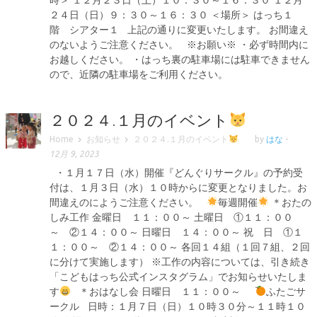
２４日（日）９：３０～１６：３０ ＜場所＞ はっち１
階 シアター１ 上記の通りに変更いたします。 お間違え
のないようご注意ください。 ※お願い※ ・必ず時間内に
お越しください。 ・はっち裏の駐車場には駐車できません
ので、近隣の駐車場をご利用ください。
２０２４.１月のイベント
Home
お知らせ
２０２４.１月のイベント
by
はな
-
12月 9, 2023
・１月１７日（水）開催『どんぐりサークル』の予約受
付は、１月３日（水）１０時からに変更となりました。お
間違えのにようご注意ください。
毎週開催
＊おたの
しみ工作 金曜日 １１：００～ 土曜日 ①１１：００
～ ②１４：００～ 日曜日 １４：００～ 祝 日 ①１
１：００～ ②１４：００～ 各回１４組（１回７組、２回
に分けて実施します） ※工作の内容については、引き続き
「こどもはっち公式インスタグラム」でお知らせいたしま
す
＊おはなし会 日曜日 １１：００～
ふたごサ
ークル 日時：１月７日（日）１０時３０分～１１時１０