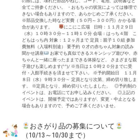
の際には、壊れた部品やねじ、コード、電池、説明書など
全てご持参ください。 ・おもちゃの状況によっては修理で
きない場合もありますので、あらかじめご了承ください。
※部品交換した時など実費（５０円～３００円）かかる場
合があります。
にこにこ広場 日時：１１月２９日
（水）１０時３０分～１１時１０分 会場：はっち４階 こ
どもはっち内 対象：１２ヶ月まで 定員：親子１０組 参加
費無料（入場料別途） 要予約 ０才の赤ちゃん対象の読み
聞かせ講座
お家でも真似できるスキンシップ遊びや、赤
ちゃんと一緒に座ったままできる体操など、 さまざまな親
子遊びも楽しめます(^^)/ ※当日は１０時２０分までに受
付・入館手続きを済ませて下さい。 ※予約開始日 １１月
８日（水）９時３０分～ 定員となり次第、締め切り致しま
す。 ※定員となり、締め切りいたしました。 ◎予約制の
イベントは、お電話にてお申し込みください。 ◎上記の
イベントは、開催予定ではありますが、変更・中止となる
場合もありますので、予めご了承くださいませ。
おさがり品の募集について
（10/13～10/30まで）