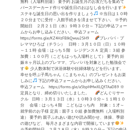
無料（入場料別途） 要予約 お誕生月のお友だちを集めて
バースデーカード作りや誕生日のおはなし会を行います
ステキな誕生日の思い出を作りましょう
※当日は１０時
２０分までに受付・入館手続きを済ませて下さい。 ※予約
開始日 ２月２１日（水）９時３０分～ 下記の申込フォー
ムからお申し込みください。 申込フォーム
https://forms.gle/KZ4HzFBJkQwuu2SH9
プレパパ・プ
レママひろば（チラシ） 日時：３月１０日（日）１０時
～１１時 会場：はっち５階 レジデンスＡ 定員：３組 参
加費：１００円（こどもはっち入場料として） 要予約 妊
娠８ヶ月以上のプレママ、プレパパを対象とした勉強会で
す
少人数体制で沐浴体験や妊婦体験などを行います。
幸せを呼ぶ子馬ちゃん（こまちゃん）のプレゼントもお楽
しみに
下記の申込フォームからお申し込みください。
申込フォーム https://forms.gle/a5bpHMwXLQf7AaD89 ※
定員となり、締め切りいたしました。
どんぐりサー
クル 日時：３月１３日（水）１０時３０分～１１時１０
分 会場：はっち４階 こどもはっち内 対象：１才～
就学前のお子様 定員：親子１０組 参加費無料（入場料別
途） 要予約 親子ふれあい遊びや読み聞かせ、体操、季節
の遊びなど、 毎月さまざまな内容で開催しています
※予約開始日 ２月２８日（水）９時３０分～ 下記の申込