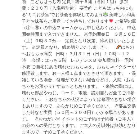
階 こどもはっち内 定員：親子６組（各回１組） 参加
費：２００円（入場料別途） 要予約 こどもはっち内にあ
る”ミニお茶室”でお茶会を体験してみよう
美味しい和菓
子とお抹茶をご用意してお待ちしております
ご希望の回
（①～⑥）の申込フォームからお申し込みください。 申込
開始時間まで入力できません。 ※予約開始日 ３月１６日
（土）９時３０分～ 定員となり次第、締め切りいたしま
す。 ※定員となり、締め切りいたしました。
はちの
へおもちゃ病院 日時：３月３１日（日）１０時～１２
時 会場：はっち５階 レジデンスＢ 参加費無料・予約
不要 ご自宅にある壊れたおもちゃを、おもちゃドクターが
修理致します。お一人様１点までとさせて頂きます。 ・混
雑している場合、修理ができない場合などは、入院（おも
ちゃをお預かり）することもあります。 ・来院の際には、
壊れた部品やねじ、コード、電池、説明書など全てご持参
ください。 ・おもちゃの状況によっては修理できない場合
もありますので、あらかじめご了承ください。 ※部品交換
した時など実費（５０円～３００円）かかる場合がありま
す。 ※おねがい※ イベントのご予約は予約者（ご本人）
の分のみの受付となります。 ご本人の分以外は無効となり
ますので、予めご了承ください。