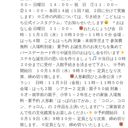
００～ 日曜日 １４：００～ 祝 日 ①１１：００～
②１４：００～ 各回１４組（１回７組、２回に分けて実施
します） ※工作の内容については、引き続き「こどもはっ
ち公式インスタグラム」でお知らせいたします
＊おは
なし会 日曜日 １１：００～
おたんじょうび会 日
時：１１月１日（水）１０時３０分～１１時１０分 会場：
はっち４階 こどもはっち内 対象：未就学児まで 参加費
無料（入場料別途） 要予約 お誕生月のお友だちを集めて
バースデーカード作りや誕生日のおはなし会を行います
ステキな誕生日の思い出を作りましょう
※当日は１０時
２０分までに受付・入館手続きを済ませて下さい。 ※予約
開始日 １０月１８日（水）９時３０分～ 定員となり次
第、締め切り致します。
人形劇団ひとみ座公演（チ
ラシ） 日時：１１月３日（金祝）１１時～１１時５０分
会場：はっち２階 シアター２ 定員：親子５０組 対象：
０才～就学前の親子、小学１～２年生とその家族 入場無
料・要予約 人形劇「はっぱのおてがみ」と「コロン、コロ
ン、チョロん」の ２作品を上演いたします(^^♪ ご家族皆さ
んで生の文化鑑賞をお楽しみください
※予約開始日 １
０月１９日（木）９時３０分～ 定員となり次第、締め切り
致します。 ※定員となり、締め切りいたしました。