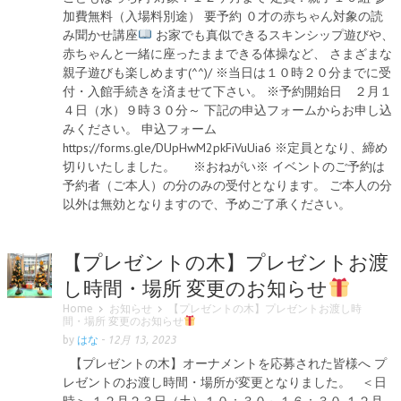
加費無料（入場料別途） 要予約 ０才の赤ちゃん対象の読
み聞かせ講座
お家でも真似できるスキンシップ遊びや、
赤ちゃんと一緒に座ったままできる体操など、 さまざまな
親子遊びも楽しめます(^^)/ ※当日は１０時２０分までに受
付・入館手続きを済ませて下さい。 ※予約開始日 ２月１
４日（水）９時３０分～ 下記の申込フォームからお申し込
みください。 申込フォーム
https://forms.gle/DUpHwM2pkFiVuUia6 ※定員となり、締め
切りいたしました。 ※おねがい※ イベントのご予約は
予約者（ご本人）の分のみの受付となります。 ご本人の分
以外は無効となりますので、予めご了承ください。
【プレゼントの木】プレゼントお渡
し時間・場所 変更のお知らせ
Home
お知らせ
【プレゼントの木】プレゼントお渡し時
間・場所 変更のお知らせ
by
はな
-
12月 13, 2023
【プレゼントの木】オーナメントを応募された皆様へ プ
レゼントのお渡し時間・場所が変更となりました。 ＜日
時＞ １２月２３日（土）１０：３０～１６：３０ １２月