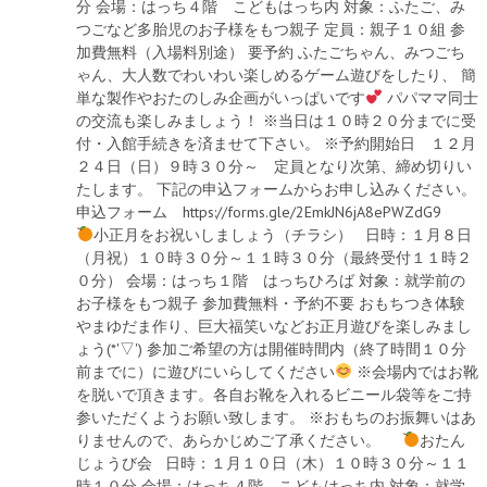
分 会場：はっち４階 こどもはっち内 対象：ふたご、み
つごなど多胎児のお子様をもつ親子 定員：親子１０組 参
加費無料（入場料別途） 要予約 ふたごちゃん、みつごち
ゃん、大人数でわいわい楽しめるゲーム遊びをしたり、 簡
単な製作やおたのしみ企画がいっぱいです
パパママ同士
の交流も楽しみましょう！ ※当日は１０時２０分までに受
付・入館手続きを済ませて下さい。 ※予約開始日 １２月
２４日（日）９時３０分～ 定員となり次第、締め切りい
たします。 下記の申込フォームからお申し込みください。
申込フォーム https://forms.gle/2EmkJN6jA8ePWZdG9
小正月をお祝いしましょう（チラシ） 日時：１月８日
（月祝）１０時３０分～１１時３０分（最終受付１１時２
０分） 会場：はっち１階 はっちひろば 対象：就学前の
お子様をもつ親子 参加費無料・予約不要 おもちつき体験
やまゆだま作り、巨大福笑いなどお正月遊びを楽しみまし
ょう(*'▽') 参加ご希望の方は開催時間内（終了時間１０分
前までに）に遊びにいらしてください
※会場内ではお靴
を脱いで頂きます。各自お靴を入れるビニール袋等をご持
参いただくようお願い致します。 ※おもちのお振舞いはあ
りませんので、あらかじめご了承ください。
おたん
じょうび会 日時：１月１０日（木）１０時３０分～１１
時１０分 会場：はっち４階 こどもはっち内 対象：就学