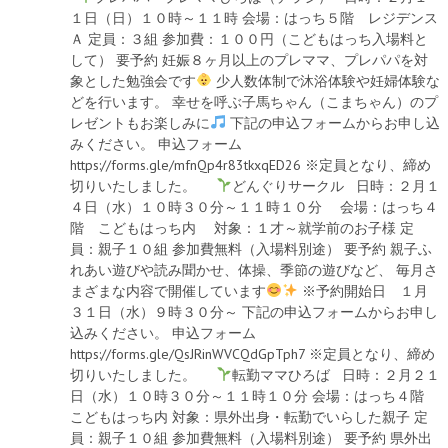
１日（日）１０時～１１時 会場：はっち５階 レジデンス
Ａ 定員：３組 参加費：１００円（こどもはっち入場料と
して） 要予約 妊娠８ヶ月以上のプレママ、プレパパを対
象とした勉強会です
少人数体制で沐浴体験や妊婦体験な
どを行います。 幸せを呼ぶ子馬ちゃん（こまちゃん）のプ
レゼントもお楽しみに
下記の申込フォームからお申し込
みください。 申込フォーム
https://forms.gle/mfnQp4r83tkxqED26 ※定員となり、締め
切りいたしました。
どんぐりサークル 日時：２月１
４日（水）１０時３０分～１１時１０分 会場：はっち４
階 こどもはっち内 対象：１才～就学前のお子様 定
員：親子１０組 参加費無料（入場料別途） 要予約 親子ふ
れあい遊びや読み聞かせ、体操、季節の遊びなど、 毎月さ
まざまな内容で開催しています
※予約開始日 １月
３１日（水）９時３０分～ 下記の申込フォームからお申し
込みください。 申込フォーム
https://forms.gle/QsJRinWVCQdGpTph7 ※定員となり、締め
切りいたしました。
転勤ママひろば 日時：２月２１
日（水）１０時３０分～１１時１０分 会場：はっち４階
こどもはっち内 対象：県外出身・転勤でいらした親子 定
員：親子１０組 参加費無料（入場料別途） 要予約 県外出