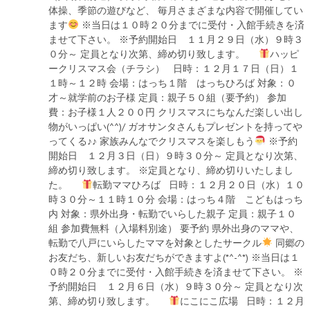
体操、季節の遊びなど、 毎月さまざまな内容で開催してい
ます
※当日は１０時２０分までに受付・入館手続きを済
ませて下さい。 ※予約開始日 １１月２９日（水）９時３
０分～ 定員となり次第、締め切り致します。
ハッピ
ークリスマス会（チラシ） 日時：１２月１７日（日）１
１時～１２時 会場：はっち１階 はっちひろば 対象：０
才～就学前のお子様 定員：親子５０組（要予約） 参加
費：お子様１人２００円 クリスマスにちなんだ楽しい出し
物がいっぱい(^^)/ ガオサンタさんもプレゼントを持ってや
ってくる♪♪ 家族みんなでクリスマスを楽しもう
※予約
開始日 １２月３日（日）９時３０分～ 定員となり次第、
締め切り致します。 ※定員となり、締め切りいたしまし
た。
転勤ママひろば 日時：１２月２０日（水）１０
時３０分～１１時１０分 会場：はっち４階 こどもはっち
内 対象：県外出身・転勤でいらした親子 定員：親子１０
組 参加費無料（入場料別途） 要予約 県外出身のママや、
転勤で八戸にいらしたママを対象としたサークル
同郷の
お友だち、新しいお友だちができますよ(*^-^*) ※当日は１
０時２０分までに受付・入館手続きを済ませて下さい。 ※
予約開始日 １２月６日（水）９時３０分～ 定員となり次
第、締め切り致します。
にこにこ広場 日時：１２月