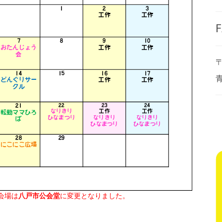
F
〒
会場は
八戸市公会堂
に変更となりました。