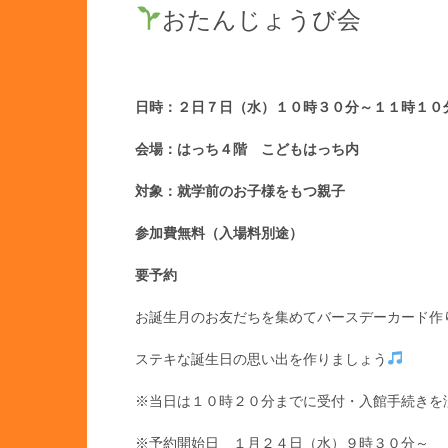
おたんじょうび会
日時：２日７日（水）１０時３０分～１１時１０
会場：はっち４階 こどもはっち内
対象：就学前のお子様をもつ親子
参加費無料（入場料別途）
要予約
お誕生月のお友だちを集めてバースデーカード作
ステキな誕生日の思い出を作りましょう
※当日は１０時２０分までに受付・入館手続きを
※予約開始日 １月２４日（水）９時３０分～