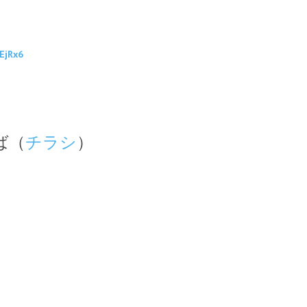
EjRx6
ば（
チラシ
）