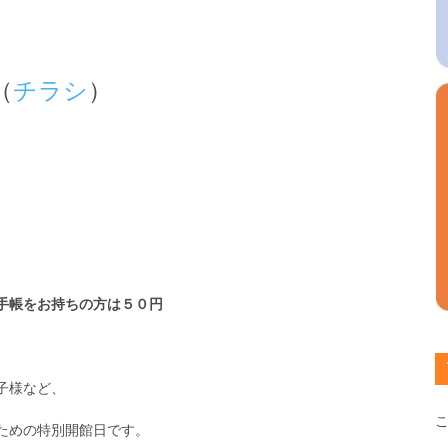
（
チラシ
）
手帳をお持ちの方は５０円
子様など、
ための特別開館日です。