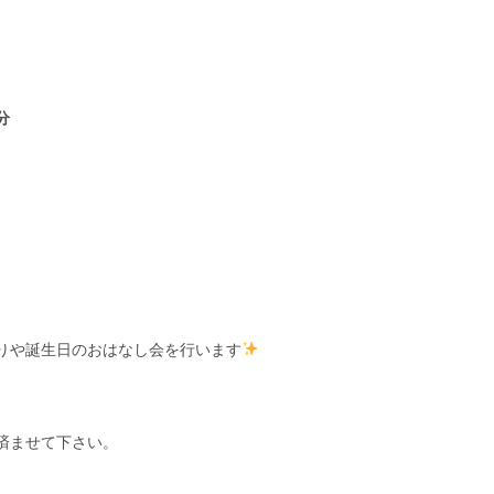
分
りや誕生日のおはなし会を行います
済ませて下さい。