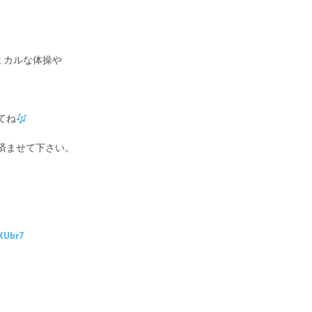
ミカルな体操や
てね
済ませて下さい。
XUbr7