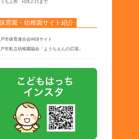
おうち工作
H28.2.21まで
保育園・幼稚園サイト紹介
戸市保育連合会WEBサイト
八戸市私立幼稚園協会「ようちえんの広場」