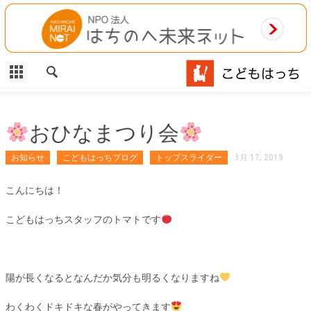
CLOSE
HOME
ご利用案内
施設案内
おひなまつり会
相談事業
お知らせ
こどもはっちブログ
トップスライダー
3月 17, 2019
MAP
こんにちは！
こどもはっちスタッフのトマトです
お問合わせ
運営団体
陽が長くなるとなんだか気分も明るくなりますね
わくわくドキドキな春がやってきます