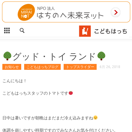
CLOSE
HOME
ご利用案内
施設案内
グッド・トイ ランド
相談事業
お知らせ
こどもはっちブログ
トップスライダー
6月 26, 2018
MAP
こんにちは！
こどもはっちスタッフのトマトです
お問合わせ
運営団体
日中は暑いですが朝晩はまだまだ冷え込みますね
体調を崩しやすい時期ですのでみなさんお気を付けください。