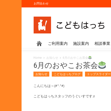
お問合わせ
ご利用案内
施設案内
相談事業
Home
お知らせ
6月のおやこお茶会
6月のおやこお茶会
お知らせ
こどもはっちブログ
トップスライダー
こんにちは～(#^.^#)
こどもはっちスタッフのうぐいすです♬