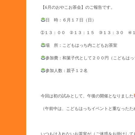
【6月のおやこお茶会】のご報告です。
日 時：６月１７日（日）
➀１３：００ ②１３：１５ ③１３：３０ ④
場 所：こどもはっち内こどもお茶室
参加費：和菓子代として２００円（こどもはっ
参加人数：親子１２名
今回は初の試みとして、午後の開催となりました
（午前中は、こどもはっちイベントと重なったた
いつもは入れないお茶室が（ご迷惑をお掛けして