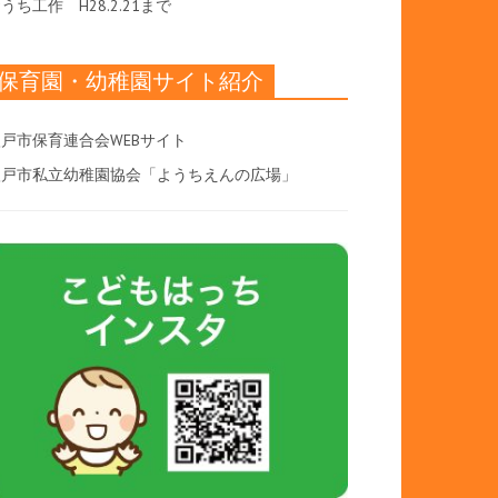
おうち工作
H28.2.21まで
保育園・幼稚園サイト紹介
戸市保育連合会WEBサイト
八戸市私立幼稚園協会「ようちえんの広場」