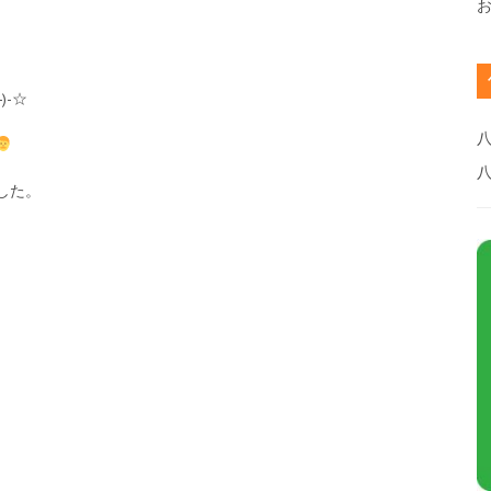
)-☆
八
した。