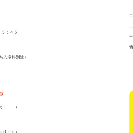
F
１３：４５
〒
ち入場料別途）
め・・・）
おります）、