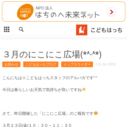
CLOSE
HOME
ご利用案内
施設案内
３月のにこにこ広場(*^-^*)
相談事業
お知らせ
こどもはっちブログ
トップスライダー
3月 24, 2018
MAP
こんにちは☆こどもはっちスタッフのアルパカです^^
今日は春らしいお天気で気持ちが良いですね
お問合わせ
運営団体
さて、昨日開催した「にこにこ広場」のご報告です
３月２３日(金)１０：３０～１１：３０