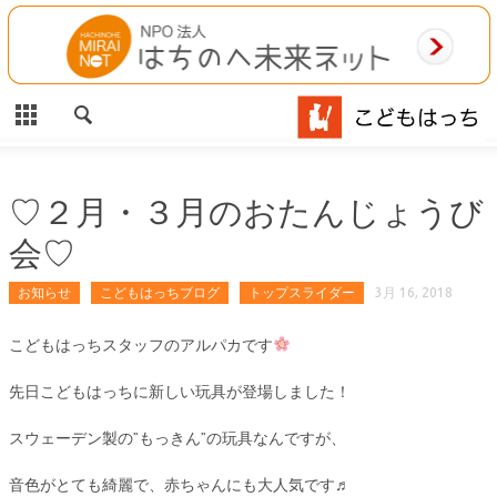
CLOSE
HOME
ご利用案内
施設案内
♡２月・３月のおたんじょうび
会♡
相談事業
お知らせ
こどもはっちブログ
トップスライダー
3月 16, 2018
MAP
こどもはっちスタッフのアルパカです
お問合わせ
先日こどもはっちに新しい玩具が登場しました！
運営団体
スウェーデン製の”もっきん”の玩具なんですが、
音色がとても綺麗で、赤ちゃんにも大人気です♬