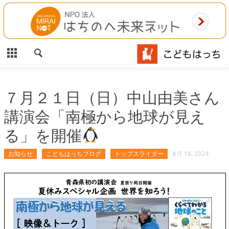
CLOSE
HOME
ご利用案内
施設案内
７月２１日（日）中山由美さん
講演会「南極から地球が見え
相談事業
る」を開催
MAP
お知らせ
こどもはっちブログ
トップスライダー
6月 18, 2024
お問合わせ
運営団体