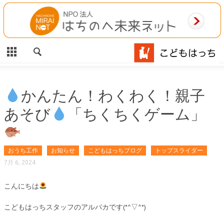
CLOSE
HOME
ご利用案内
施設案内
かんたん！わくわく！親子
あそび
「ちくちくゲーム」
相談事業
MAP
おうち工作
お知らせ
こどもはっちブログ
トップスライダー
お問合わせ
7月 6, 2024
運営団体
こんにちは
こどもはっちスタッフのアルパカです(*^▽^*)