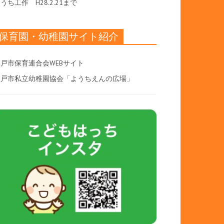
おうち工作
H28.2.21まで
保育園・幼稚園サイト紹介
戸市保育連合会WEBサイト
八戸市私立幼稚園協会「ようちえんの広場」