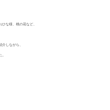
おひな様、桃の花など、
紹介しながら、
た。