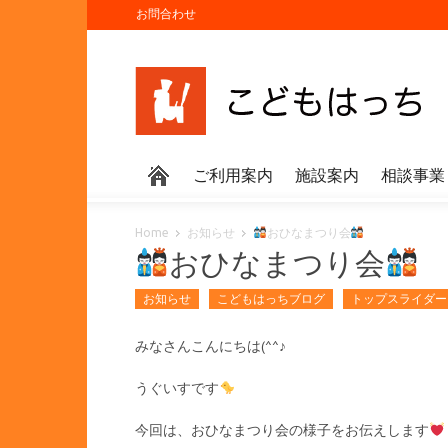
お問合わせ
ご利用案内
施設案内
相談事業
Home
お知らせ
おひなまつり会
おひなまつり会
お知らせ
こどもはっちブログ
トップスライダー
みなさんこんにちは(^^♪
うぐいすです
今回は、おひなまつり会の様子をお伝えします