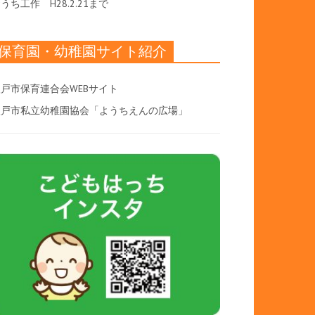
おうち工作
H28.2.21まで
保育園・幼稚園サイト紹介
戸市保育連合会WEBサイト
八戸市私立幼稚園協会「ようちえんの広場」