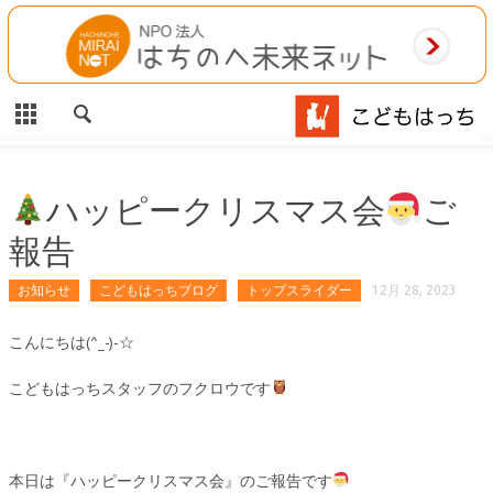
CLOSE
HOME
ご利用案内
施設案内
ハッピークリスマス会
ご
報告
相談事業
お知らせ
こどもはっちブログ
トップスライダー
12月 28, 2023
MAP
こんにちは(^_-)-☆
お問合わせ
こどもはっちスタッフのフクロウです
運営団体
本日は『ハッピークリスマス会』のご報告です