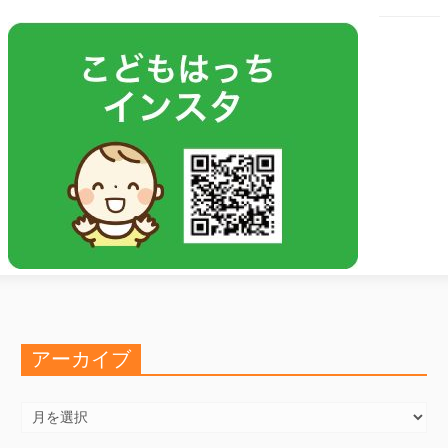
アーカイブ
ア
ー
カ
イ