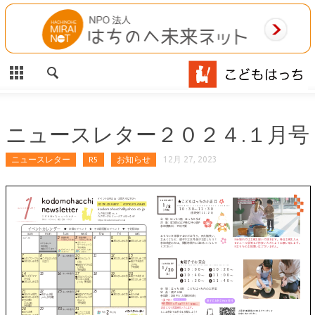
CLOSE
HOME
ご利用案内
施設案内
ニュースレター２０２４.１月号
相談事業
ニュースレター
R5
お知らせ
12月 27, 2023
MAP
お問合わせ
運営団体