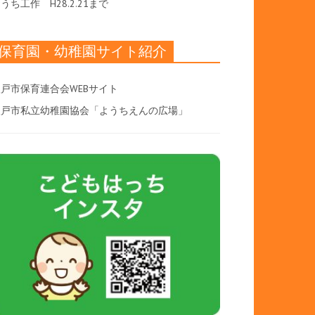
おうち工作
H28.2.21まで
保育園・幼稚園サイト紹介
戸市保育連合会WEBサイト
八戸市私立幼稚園協会「ようちえんの広場」