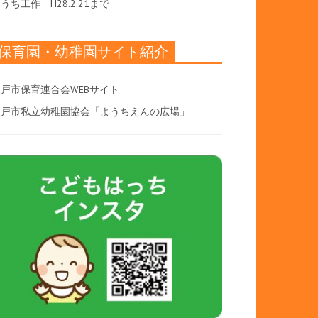
おうち工作
H28.2.21まで
保育園・幼稚園サイト紹介
戸市保育連合会WEBサイト
八戸市私立幼稚園協会「ようちえんの広場」