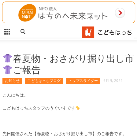
CLOSE
HOME
ご利用案内
施設案内
春夏物・おさがり掘り出し市
ご報告
相談事業
お知らせ
こどもはっちブログ
トップスライダー
6月 9, 2022
MAP
こんにちは。
お問合わせ
こどもはっちスタッフのうぐいすです
運営団体
先日開催された【春夏物・おさがり掘り出し市】のご報告です。