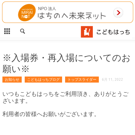
CLOSE
HOME
ご利用案内
施設案内
※入場券・再入場についてのお
願い※
相談事業
お知らせ
こどもはっちブログ
トップスライダー
6月 11, 2022
MAP
いつもこどもはっちをご利用頂き、ありがとうご
お問合わせ
ざいます。
運営団体
利用者の皆様へお願いがございます。