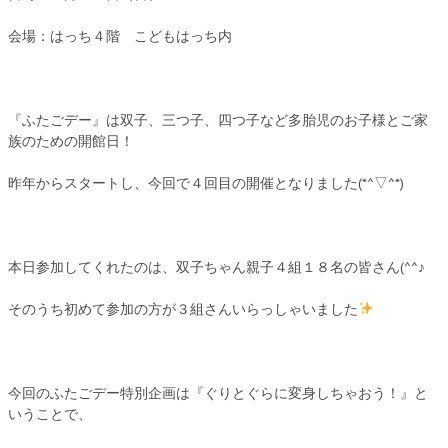
会場：はっち４階 こどもはっち内
『ふたごデー』は双子、三つ子、四つ子など多胎児のお子様とご家
族のための開館日！
昨年からスタートし、今回で４回目の開催となりました(*^▽^*)
本日参加してくれたのは、双子ちゃん親子４組１８名の皆さん(^^♪
そのうち初めて参加の方が３組さんいらっしゃいました
今回のふたごデー特別企画は『ぐりとぐらに変身しちゃおう！』と
いうことで、