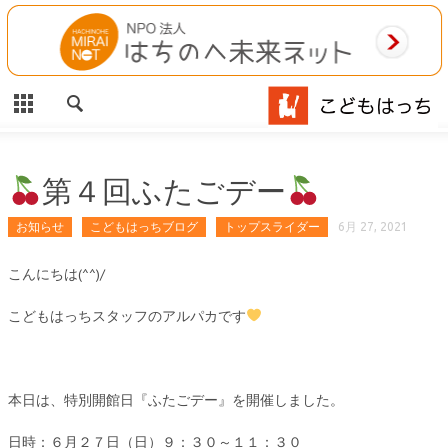
CLOSE
HOME
ご利用案内
施設案内
第４回ふたごデー
相談事業
お知らせ
こどもはっちブログ
トップスライダー
6月 27, 2021
MAP
こんにちは(^^)/
こどもはっちスタッフのアルパカです
お問合わせ
運営団体
本日は、特別開館日『ふたごデー』を開催しました。
日時：６月２７日（日）９：３０～１１：３０