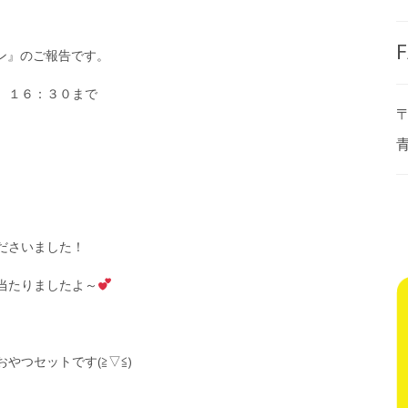
F
ーン』のご報告です。
）１６：３０まで
〒
ださいました！
当たりましたよ～
やつセットです(≧▽≦)