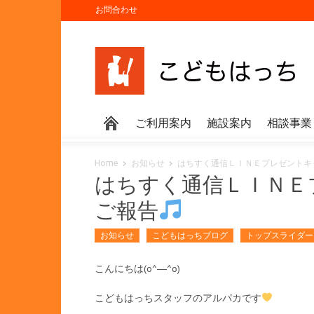
お問合わせ
ご利用案内
施設案内
相談事業
Home
お知らせ
はちすく通信ＬＩＮＥプレゼントキ
はちすく通信ＬＩＮＥ
ご報告
お知らせ
こどもはっちブログ
トップスライダー
こんにちは(o^―^o)
こどもはっちスタッフのアルパカです