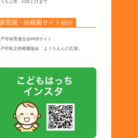
おうち工作
H28.2.21まで
保育園・幼稚園サイト紹介
戸市保育連合会WEBサイト
八戸市私立幼稚園協会「ようちえんの広場」