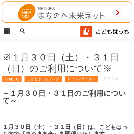
CLOSE
HOME
ご利用案内
施設案内
※１月３０日（土）・３１日
（日）のご利用について※
相談事業
お知らせ
こどもはっちブログ
トップスライダー
1月 5, 2021
MAP
～１月３０日・３１日のご利用につい
お問合わせ
て～
運営団体
１月３０日（土）・３１日（日）は、こどもはっ
ち内で『まめまき会』を開催いたします。