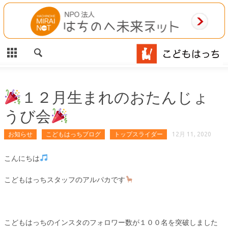
CLOSE
HOME
ご利用案内
施設案内
１２月生まれのおたんじょ
うび会
相談事業
お知らせ
こどもはっちブログ
トップスライダー
12月 11, 2020
MAP
こんにちは
お問合わせ
こどもはっちスタッフのアルパカです
運営団体
こどもはっちのインスタのフォロワー数が１００名を突破しました