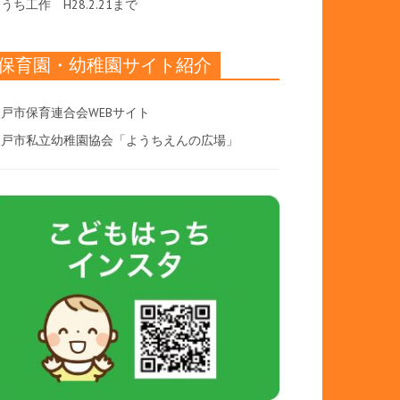
おうち工作
H28.2.21まで
保育園・幼稚園サイト紹介
戸市保育連合会WEBサイト
八戸市私立幼稚園協会「ようちえんの広場」