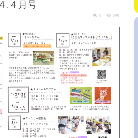
４.４月号
0
840