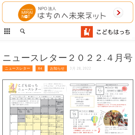
CLOSE
HOME
ご利用案内
施設案内
ニュースレター２０２２.４月号
相談事業
ニュースレター
R4
お知らせ
3月 28, 2022
MAP
お問合わせ
運営団体