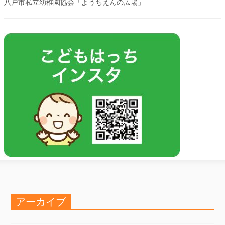
八戸市私立幼稚園協会「ようちえんの広場」
アーカイブ
ア