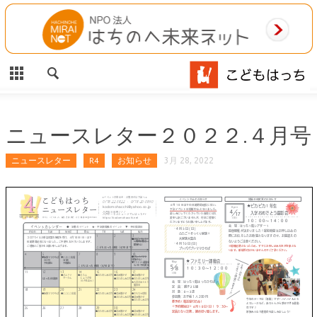
CLOSE
HOME
ご利用案内
施設案内
ニュースレター２０２２.４月号
相談事業
ニュースレター
R4
お知らせ
3月 28, 2022
MAP
お問合わせ
運営団体