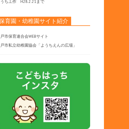
おうち工作
H28.2.21まで
保育園・幼稚園サイト紹介
戸市保育連合会WEBサイト
八戸市私立幼稚園協会「ようちえんの広場」