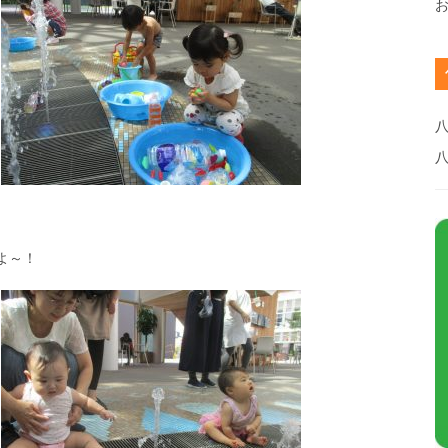
八
よ～！