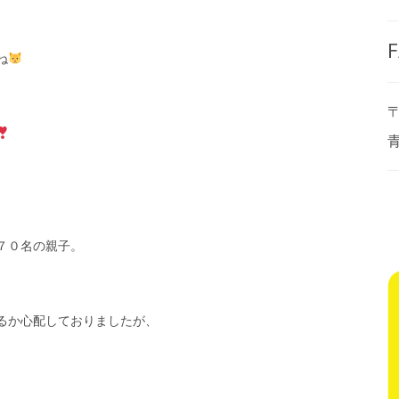
F
ね
〒
７０名の親子。
るか心配しておりましたが、