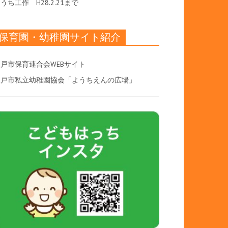
おうち工作
H28.2.21まで
保育園・幼稚園サイト紹介
戸市保育連合会WEBサイト
八戸市私立幼稚園協会「ようちえんの広場」