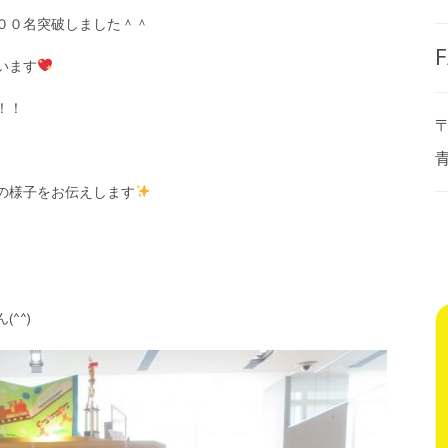
００名突破しました＾＾
F
います
！！
〒
の様子をお伝えします
^^)