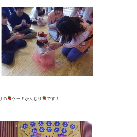
りの
ケーキかんむり
です！