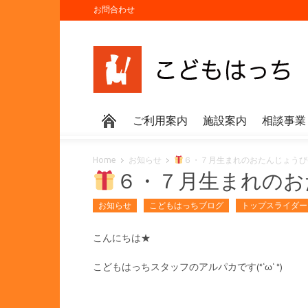
お問合わせ
ご利用案内
施設案内
相談事業
Home
お知らせ
６・７月生まれのおたんじょうび
６・７月生まれのお
お知らせ
こどもはっちブログ
トップスライダー
こんにちは★
こどもはっちスタッフのアルパカです(*‘ω‘ *)