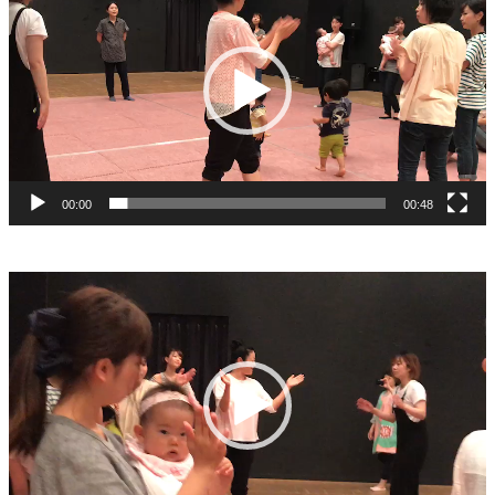
プ
レ
ー
ヤ
ー
00:00
00:48
動
画
プ
レ
ー
ヤ
ー