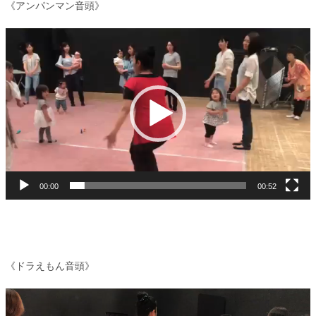
《アンパンマン音頭》
動
画
プ
レ
ー
ヤ
ー
00:00
00:52
《ドラえもん音頭》
動
画