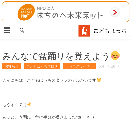
CLOSE
HOME
ご利用案内
施設案内
みんなで盆踊りを覚えよう
相談事業
お知らせ
こどもはっちブログ
トップスライダー
6月 19, 2019
MAP
こんにちは！こどもはっちスタッフのアルパカです
お問合わせ
もうすぐ７月
運営団体
あっという間に１年の半分が過ぎましたね(; ･`д･´)