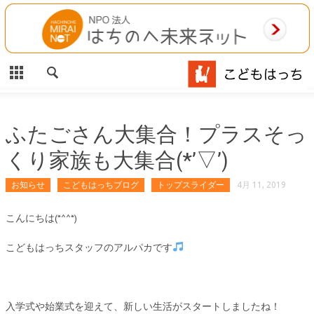
CLOSE
HOME
ご利用案内
施設案内
ふたごさん大集合！プラスそっ
くり家族も大集合(*’▽’)
相談事業
お知らせ
こどもはっちブログ
トップスライダー
4月 11, 2019
MAP
こんにちは(*^^*)
お問合わせ
こどもはっちスタッフのアルパカです
運営団体
入学式や始業式を迎えて、新しい生活がスタートしましたね！